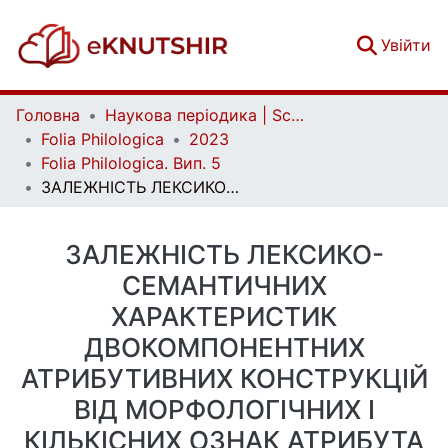
(c
Увійти
Головна
Наукова періодика | Scientific periodicals
Folia Philologica
2023
Folia Philologica. Вип. 5
ЗАЛЕЖНІСТЬ ЛЕКСИКО-СЕМАНТИЧНИХ ХАРАКТЕРИСТИК ДВОКОМПОНЕНТНИХ АТРИБУТИВНИХ КОНСТРУКЦІЙ ВІД МОРФОЛОГІЧНИХ І КІЛЬКІСНИХ ОЗНАК АТРИБУТА (НА МАТЕРІАЛІ ЖАНРІВ АНГЛОМОВНОГО ОФІЦІЙНО-ДІЛОВОГО ДИСКУРСУ)
ЗАЛЕЖНІСТЬ ЛЕКСИКО-
СЕМАНТИЧНИХ
ХАРАКТЕРИСТИК
ДВОКОМПОНЕНТНИХ
АТРИБУТИВНИХ КОНСТРУКЦІЙ
ВІД МОРФОЛОГІЧНИХ І
КІЛЬКІСНИХ ОЗНАК АТРИБУТА