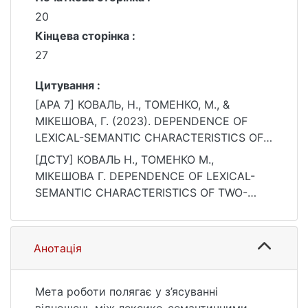
20
Кінцева сторінка :
27
Цитування :
[APA 7] КОВАЛЬ, Н., ТОМЕНКО, М., &
МІКЕШОВА, Г. (2023). DEPENDENCE OF
LEXICAL-SEMANTIC CHARACTERISTICS OF
TWO-COMPONENT ATTRIBUTIVE
[ДСТУ] КОВАЛЬ Н., ТОМЕНКО М.,
CONSTRUCTIONS ON MORPHOLOGICAL
МІКЕШОВА Г. DEPENDENCE OF LEXICAL-
AND QUANTITATIVE FEATURES OF
SEMANTIC CHARACTERISTICS OF TWO-
ATTRIBUTE (BASED ON THE GENRES OF
COMPONENT ATTRIBUTIVE
ANGLOPHONE OFFICIAL DISCOURSE). Folia
CONSTRUCTIONS ON MORPHOLOGICAL
Philologica, (5), 20–27.
AND QUANTITATIVE FEATURES OF
Анотація
https://doi.org/10.17721/folia.philologica/202
ATTRIBUTE (BASED ON THE GENRES OF
3/5/3
ANGLOPHONE OFFICIAL DISCOURSE). Folia
Philologica. 2023. no. 5. P. 20—27. DOI:
Мета роботи полягає у з’ясуванні