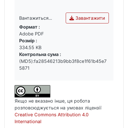
суфіксами впливають на лексико-
семантичні значення двокомпонентних
Завантажити
Вантажиться...
атрибутивних конструкцій, які (значення)
є базовими для досліджуваних жанрів.
Формат :
Вантажиться...
Отже, ширше використання атрибута з
Adobe PDF
певним суфіксом у двокомпонентних
Розмір :
атрибутивних конструкціях зумовлює
334.55 KB
більшу ймовірність того, що ці конструкції
Контрольна сума :
матимуть зазначені вище лексико-
(MD5):fa28546213b9bb3f8ce1f61b45e7
семантичні значення.
5871
Якщо не вказано інше, ця робота
розповсюджується на умовах ліцензії
Creative Commons Attribution 4.0
International