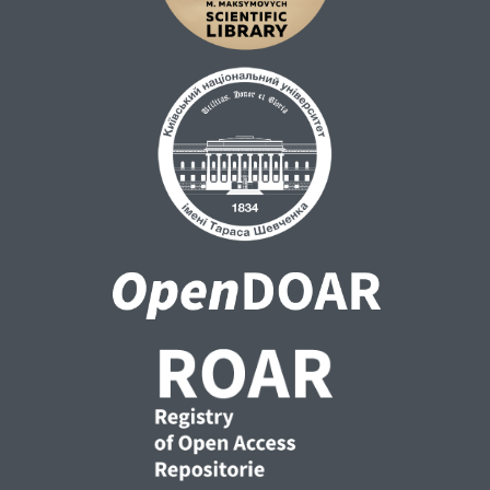
народом естетичний ідеал щастя і
протистояння всьому, що йому
перешкоджає. Французький і український
письменники Вольтер та І. Котляревський
відкривали нові засоби зображення
дійсності, що сприяли формуванню
морально-естетичних ідеалів своїх
сучасників. Їхній творчий універсалізм
спрямований у майбутнє.