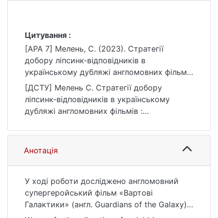
Цитування :
[APA 7] Мелень, С. (2023). Стратегії
добору ліпсинк-відповідників в
українському дубляжі англомовних фільмів
[Бакалаврська робота, Київський
[ДСТУ] Мелень С. Стратегії добору
національний університет імені Тараса
ліпсинк-відповідників в українському
Шевченка]. eKNUTSHIR.
дубляжі англомовних фільмів :
https://ir.library.knu.ua/handle/123456789/55
кваліфікаційна робота бакалавра : 03
28
Гуманітарні науки. Київ, 2023. 50 с. URL:
https://ir.library.knu.ua/handle/123456789/55
Анотація
28 (дата звернення: 25.07.2026).
У ході роботи досліджено англомовний
супергеройський фільм «Вартові
Галактики» (англ. Guardians of the Galaxy) і
біографічна драма «Темні часи» (англ. The