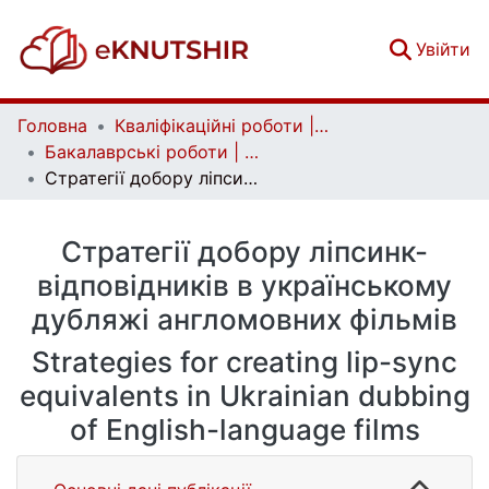
(c
Увійти
Головна
Кваліфікаційні роботи | Qualifying works
Бакалаврські роботи | Bachelor theses
Стратегії добору ліпсинк-відповідників в українському дубляжі англомовних фільмів
Стратегії добору ліпсинк-
відповідників в українському
дубляжі англомовних фільмів
Strategies for creating lip-sync
equivalents in Ukrainian dubbing
of English-language films