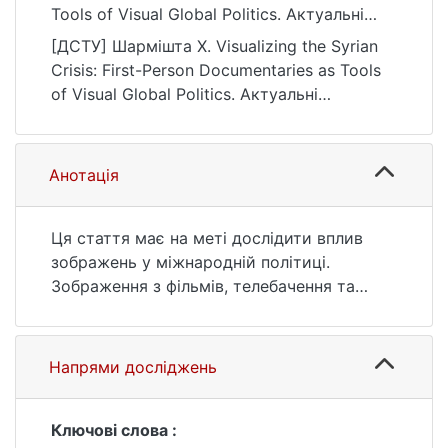
Tools of Visual Global Politics. Актуальні
проблеми міжнародних відносин, (164),
[ДСТУ] Шармішта Х. Visualizing the Syrian
38–47.
Crisis: First-Person Documentaries as Tools
https://doi.org/10.17721/apmv.2025.164.1.38-
of Visual Global Politics. Актуальні
47
проблеми міжнародних відносин. 2025. no.
164. P. 38—47. DOI:
10.17721/apmv.2025.164.1.38-47 (date of
Анотація
access: 25.07.2026).
Ця стаття має на меті дослідити вплив
зображень у міжнародній політиці.
Зображення з фільмів, телебачення та
фотографій формують те, як ми
сприймаємо та реагуємо на такі події, як
війни, катастрофи та протести. Ці
Напрями досліджень
зображення стали політичною силою, що
суттєво впливає на міжнародну політику.
Потужні візуальні ефекти війни слугують
Ключові слова :