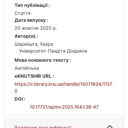
Тип публікації :
Стаття
Дата випуску :
20 жовтня 2025 р.
Автор(и) :
Шармішта, Хазра
Університет Пандіта Діндаяла
Мова основного тексту :
Англійська
eKNUTSHIR URL :
https://ir.library.knu.ua/handle/15071834/1137
0
DOI :
10.17721/apmv.2025.164.1.38-47
Додаткові дані публікації