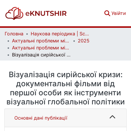
(c
Увійти
Головна
Наукова періодика | Scientific periodicals
Актуальні проблеми міжнародних відносин | Аctual Problems of International Relations
2025
Актуальні проблеми міжнародних відносин. Вип. 164
Візуалізація сирійської кризи: документальні фільми від першої особи як інструменти візуальної глобальної політики
Візуалізація сирійської кризи:
документальні фільми від
першої особи як інструменти
візуальної глобальної політики
Основні дані публікації