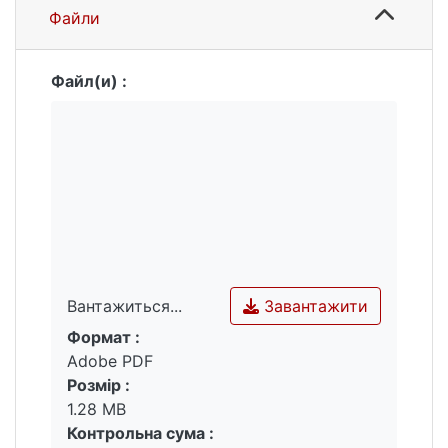
Файли
Файл(и) :
Завантажити
Вантажиться...
Формат :
Вантажиться...
Adobe PDF
Розмір :
1.28 MB
Контрольна сума :