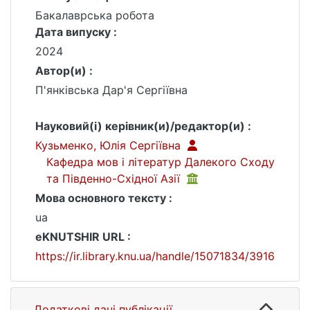
Бакалаврська робота
Дата випуску :
2024
Автор(и) :
П'янківська Дар'я Сергіївна
Науковий(і) керівник(и)/редактор(и) :
Кузьменко, Юлія Сергіївна
Кафедра мов і літератур Далекого Сходу
та Південно-Східної Азії
Мова основного тексту :
ua
eKNUTSHIR URL :
https://ir.library.knu.ua/handle/15071834/3916
Додаткові дані публікації