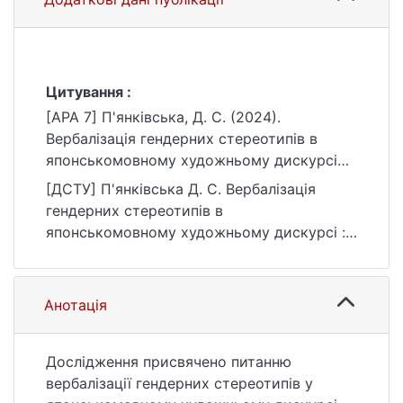
Цитування :
[APA 7] П'янківська, Д. С. (2024).
Вербалізація гендерних стереотипів в
японськомовному художньому дискурсі
[Бакалаврська робота, Київський
[ДСТУ] П'янківська Д. С. Вербалізація
національний університет імені Тараса
гендерних стереотипів в
Шевченка]. eKNUTSHIR.
японськомовному художньому дискурсі :
https://ir.library.knu.ua/handle/15071834/3916
кваліфікаційна робота бакалавра : 035
Філологія / наук. кер. Ю. С. Кузьменко.
Київ, 2024. 71 с. URL:
Анотація
https://ir.library.knu.ua/handle/15071834/3916
(дата звернення: 25.07.2026).
Дослідження присвячено питанню
вербалізації гендерних стереотипів у