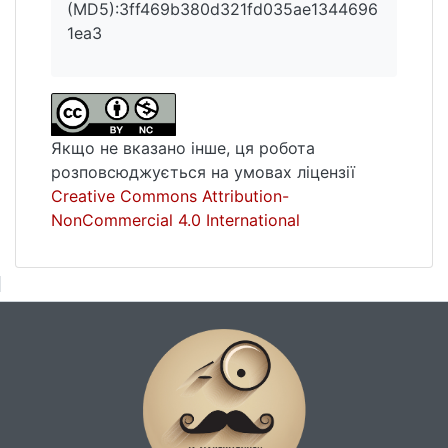
(MD5):3ff469b380d321fd035ae1344696
1ea3
Якщо не вказано інше, ця робота
розповсюджується на умовах ліцензії
Creative Commons Attribution-
NonCommercial 4.0 International