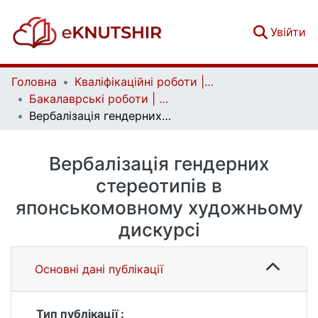
(c
Увійти
Головна
Кваліфікаційні роботи | Qualifying works
Бакалаврські роботи | Bachelor theses
Вербалізація гендерних стереотипів в японськомовному художньому дискурсі
Вербалізація гендерних
стереотипів в
японськомовному художньому
дискурсі
Основні дані публікації
Тип публікації :