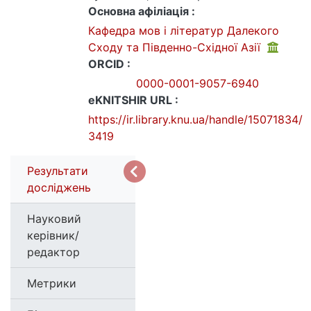
Основна афіліація :
Кафедра мов і літератур Далекого
Сходу та Південно-Східної Азії
ORCID :
0000-0001-9057-6940
eKNITSHIR URL :
https://ir.library.knu.ua/handle/15071834/
3419
Результати
досліджень
Науковий
керівник/
редактор
Метрики