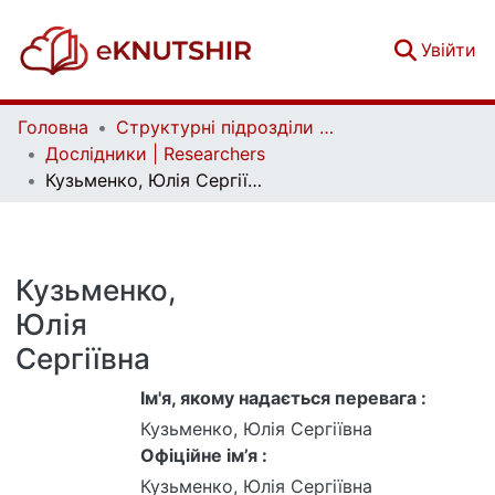
(c
Увійти
Головна
Структурні підрозділи Київського національного університету імені Тараса Шевченка та Організації | Faculties, Institutes and Departments of Taras Shevchenko National University of Kyiv and Organizations
Дослідники | Researchers
Кузьменко, Юлія Сергіївна
Кузьменко,
Юлія
Сергіївна
Ім'я, якому надається перевага :
Кузьменко, Юлія Сергіївна
Офіційне ім’я :
Кузьменко, Юлія Сергіївна