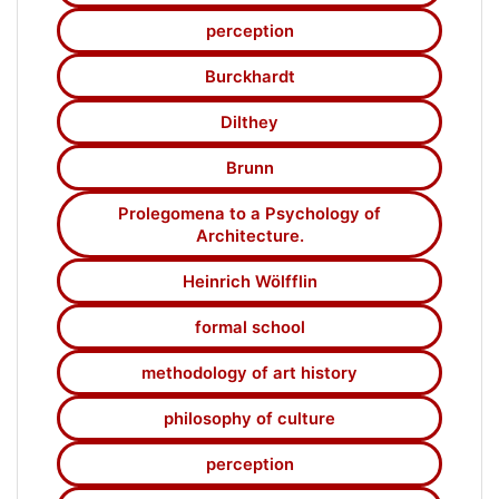
форми.
perception
Методи. У дослідженні застосовано
історико-генетичний, феноменологічний і
Burckhardt
герменевтичний підходи, а також
Dilthey
елементи нової біографіки та
просопографії для реконструкції
Brunn
інтелектуального середовища Вельфліна.
Порівняльно-стильовий аналіз дав змогу
Prolegomena to a Psychology of
простежити еволюцію його методології
Architecture.
від «Пролегоменів до психології
Heinrich Wölfflin
архітектури» (1886) до «Основ понять
історії мистецтва» (1915). Аналіз листів і
formal school
щоденників Вельфліна дозволив виявити
процес формування власного методу як
methodology of art history
пошуку об’єктивних законів у розвитку
художньої форми.
philosophy of culture
Результати. Виявлено, що методологічна
perception
система Вельфліна формувалася під
впливом ідей Буркхарда про самоцінність