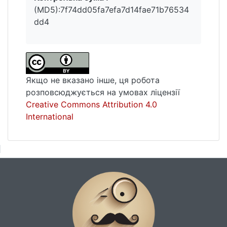
(MD5):7f74dd05fa7efa7d14fae71b76534
dd4
Якщо не вказано інше, ця робота
розповсюджується на умовах ліцензії
Creative Commons Attribution 4.0
International