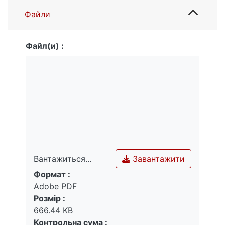
випускника.
Файли
Файл(и) :
Завантажити
Вантажиться...
Формат :
Вантажиться...
Adobe PDF
Розмір :
666.44 KB
Контрольна сума :