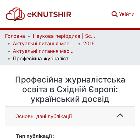
(c
Увійти
Головна
Наукова періодика | Scientific periodicals
Актуальні питання масової комунікації | Current Issues of Mass Communication
2016
Актуальні питання масової комунікації. Випуск 20
Професійна журналістська освіта в Східній Європі: український досвід
Професійна журналістська
освіта в Східній Європі:
український досвід
Основні дані публікації
Тип публікації :