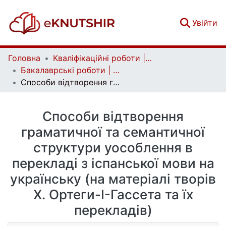
(c
Увійти
Головна
Кваліфікаційні роботи | Qualifying works
Бакалаврські роботи | Bachelor theses
Способи відтворення граматичної та семантичної структури уособлення в перекладі з іспанської мови на українську (на матеріалі творів Х. Ортеги-І-Гасcета та їх перекладів)
Способи відтворення
граматичної та семантичної
структури уособлення в
перекладі з іспанської мови на
українську (на матеріалі творів
Х. Ортеги-І-Гасcета та їх
перекладів)