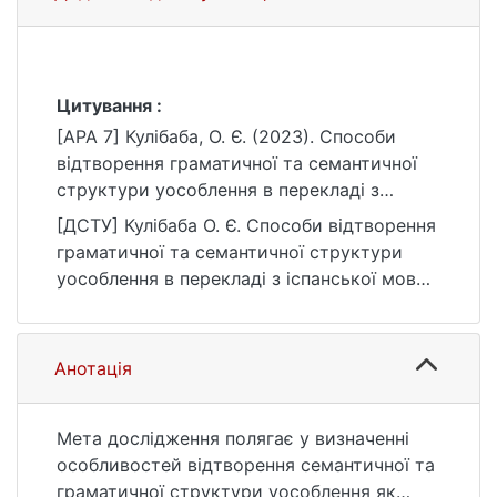
Цитування :
[APA 7] Кулібаба, О. Є. (2023). Способи
відтворення граматичної та семантичної
структури уособлення в перекладі з
іспанської мови на українську (на
[ДСТУ] Кулібаба О. Є. Способи відтворення
матеріалі творів Х. Ортеги-І-Гасcета та їх
граматичної та семантичної структури
перекладів) [Бакалаврська робота,
уособлення в перекладі з іспанської мови
Київський національний університет імені
на українську (на матеріалі творів Х.
Тараса Шевченка]. eKNUTSHIR.
Ортеги-І-Гасcета та їх перекладів) :
https://ir.library.knu.ua/handle/123456789/55
кваліфікаційна робота бакалавра : 03
Анотація
60
Гуманітарні науки. Київ, 2023. 59 с. URL:
https://ir.library.knu.ua/handle/123456789/55
60 (дата звернення: 25.07.2026).
Мета дослідження полягає у визначенні
особливостей відтворення семантичної та
граматичної структури уособлення як