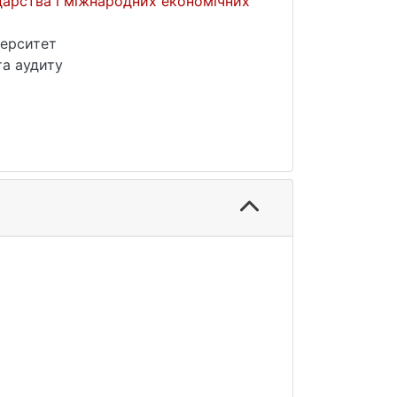
дарства і міжнародних економічних
верситет
та аудиту