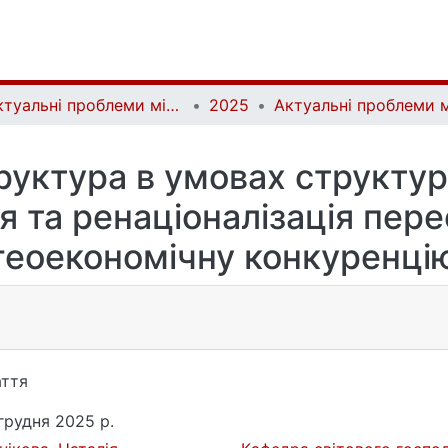
Актуальні проблеми міжнародних відносин | Аctual Problems of International Relations
2025
уктура в умовах структур
я та ренаціоналізація пе
геоекономічну конкуренці
ття
грудня 2025 р.