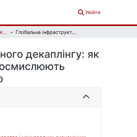
(current)
Увійти
Актуальні проблеми міжнародних відносин. Вип. 165
Глобальна інфраструктура в умовах структурного декаплінгу: як фрагментація та ренаціоналізація переосмислюють геоекономічну конкуренцію
ного декаплінгу: як
реосмислюють
ю