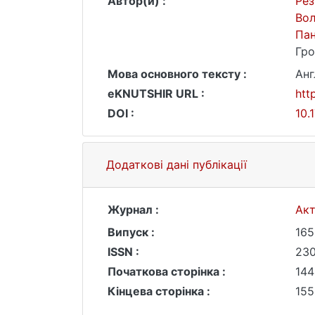
Автор(и) :
Рез
Во
Па
Гро
Мова основного тексту :
Анг
eKNUTSHIR URL :
htt
DOI :
10.
Додаткові дані публікації
Журнал :
Акт
Випуск :
165
ISSN :
230
Початкова сторінка :
144
Кінцева сторінка :
155