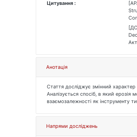
Цитування :
[AP
Str
Com
htt
[ДС
Dec
Акт
10.
Анотація
Стаття досліджує змінний характер 
Аналізується спосіб, в який ерозія 
взаємозалежності як інструменту ти
інфраструктури. У роботі підкреслює
фінансових потоків та інвестиційних
допомогою якого держави прагнуть з
Напрями досліджень
чинники фрагментації, серед яких кр