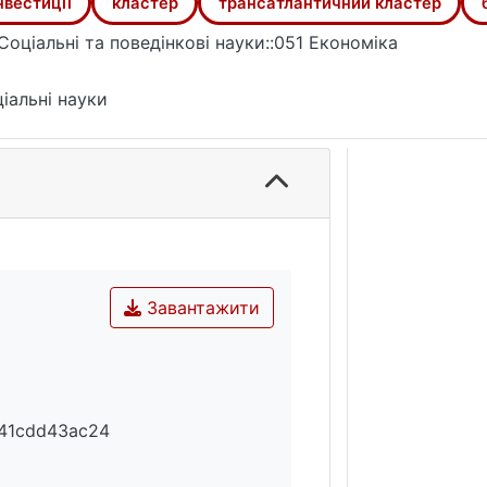
нвестиції
кластер
трансатлантичний кластер
Соціальні та поведінкові науки::051 Економіка
іальні науки
Завантажити
f41cdd43ac24