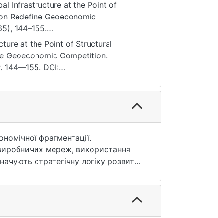
al Infrastructure at the Point of
tion Redefine Geoeconomic
5), 144–155.
ture at the Point of Structural
ne Geoeconomic Competition.
. 144—155. DOI:
.
номічної фрагментації.
х виробничих мереж, використання
начують стратегічну логіку розвитку
яка змінює конфігурації зв’язності,
і частіше виступає механізмом, за
. У статті розглянуто ключові
ї політики, посилення технологічного