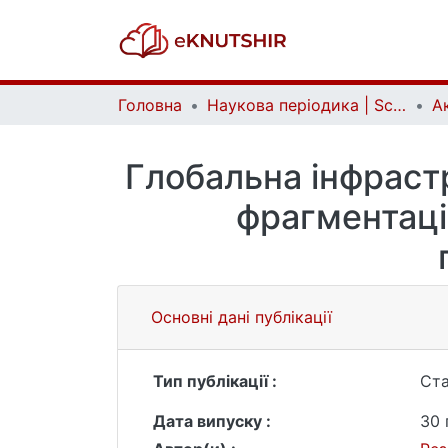
Головна
Наукова періодика | Scientific periodicals
Глобальна інфрастр
фрагментаці
Основні дані публікації
Тип публікації :
Ста
Дата випуску :
30 