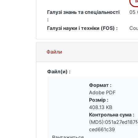
і
глобальної економічної географії.
Галузі знань та спеціальності
05 
:
Галузі науки і техніки (FOS) :
Соц
Файли
Файл(и) :
Формат :
Adobe PDF
Розмір :
408.13 KB
Контрольна сума :
(MD5):051a27ed187
ced661c39
Вантажиться...