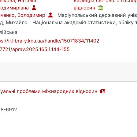
нікова, Наталія
Кафедра світового госпо
лодимирівна
відносин
нченко, Володимир
Маріупольський державний уні
д, Михайло
Національна академія статистики, обліку 
лійська
ps://ir.library.knu.ua/handle/15071834/11402
17721/apmv.2025.165.1.144-155
уальні проблеми міжнародних відносин
8-6912