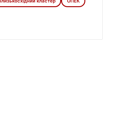
близькосхідний кластер
ОПЕК