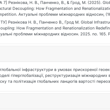
A 7] Резнікова, Н. В., Панченко, В., & Грод, М. (2025). Glob
uctural Decoupling: How Fragmentation and Renationaliza
petition. Актуальні проблеми міжнародних відносин, (16
ps://doi.org/10.17721/apmv.2025.165.1.144-155
ТУ] Резнікова Н. В., Панченко В., Грод М. Global Infrastruc
oupling: How Fragmentation and Renationalization Redefi
уальні проблеми міжнародних відносин. 2025. no. 165. P
17721/apmv.2025.165.1.144-155 (date of access: 25.07.2026)
глобальної інфраструктури в умовах прискореної геоеко
моделі гіперглобалізації, реструктуризація міжнародни
ску та політизація глобальних ланцюгів вартості переоз
ться, що фрагментація перетворилася на системну силу, 
 пріоритетів, тоді як інфраструктурний декаплінг дедал
ахистити національні інтереси та зменшити вразливості
иза багатосторонніх інститутів, ренесанс індустріально