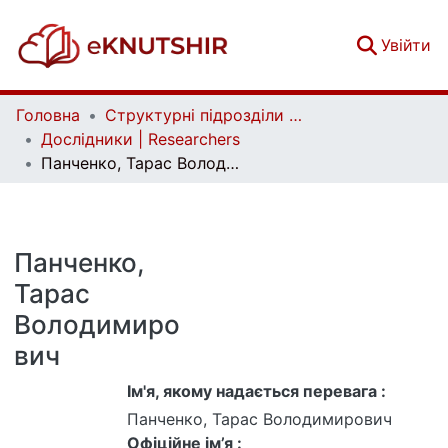
(c
Увійти
Головна
Структурні підрозділи Київського національного університету імені Тараса Шевченка та Організації | Faculties, Institutes and Departments of Taras Shevchenko National University of Kyiv and Organizations
Дослідники | Researchers
Панченко, Тарас Володимирович
Панченко,
Тарас
Володимиро
вич
Ім'я, якому надається перевага :
Панченко, Тарас Володимирович
Офіційне ім’я :