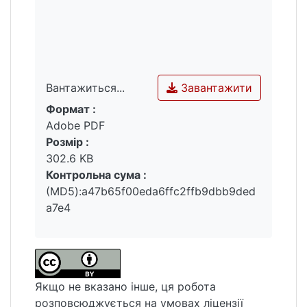
Завантажити
Вантажиться...
Формат :
Вантажиться...
Adobe PDF
Розмір :
302.6 KB
Контрольна сума :
(MD5):a47b65f00eda6ffc2ffb9dbb9ded
a7e4
Якщо не вказано інше, ця робота
розповсюджується на умовах ліцензії