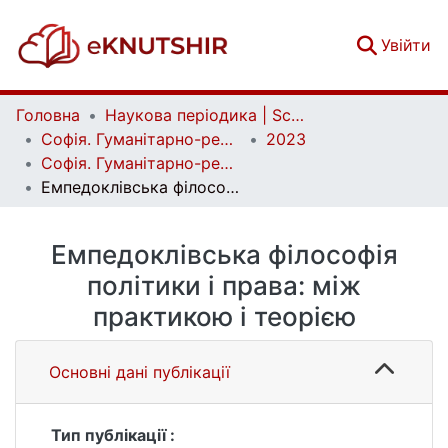
(c
Увійти
Головна
Наукова періодика | Scientific periodicals
Софія. Гуманітарно-релігієзнавчий вісник | Sophia. Human and Religious Studies Bulletin
2023
Софія. Гуманітарно-релігієзнавчий вісник. № 2 (22)
Емпедоклівська філософія політики і права: між практикою і теорією
Емпедоклівська філософія
політики і права: між
практикою і теорією
Основні дані публікації
Тип публікації :