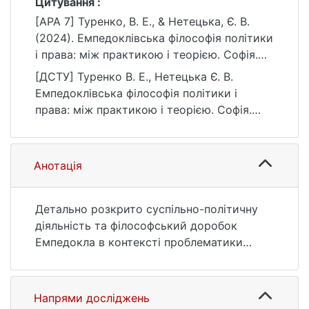
Цитування :
[APA 7] Туренко, В. Е., & Нетецька, Є. В.
(2024). Емпедоклівська філософія політики
і права: між практикою і теорією. Софія.
Гуманітарно-релігієзнавчий вісник, (2(22)),
[ДСТУ] Туренко В. Е., Нетецька Є. В.
82–85.
Емпедоклівська філософія політики і
https://doi.org/10.17721/sophia.2023.22.16
права: між практикою і теорією. Софія.
Гуманітарно-релігієзнавчий вісник. 2024.
№ 2(22). С. 82—85. DOI:
10.17721/sophia.2023.22.16 (дата звернення:
Анотація
25.07.2026).
Детально розкрито суспільно-політичну
діяльність та філософський доробок
Емпедокла в контексті проблематики
держави і права.
Доведено, що політико-філософські
переконання Емпедокла були пов'язані з
Напрями досліджень
суспільно-політичною ситуацію у його