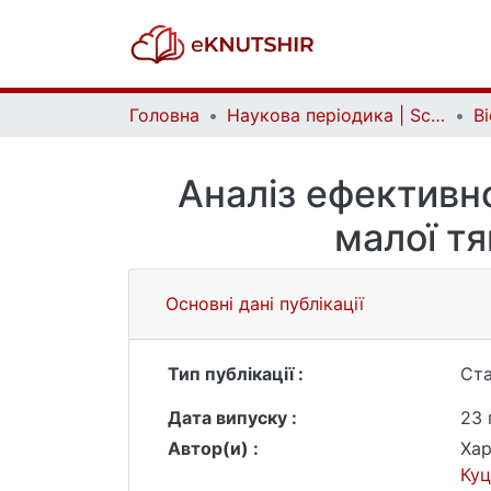
Головна
Наукова періодика | Scientific periodicals
Аналіз ефективно
малої тя
Основні дані публікації
Тип публікації :
Ста
Дата випуску :
23 
Автор(и) :
Хар
Куц