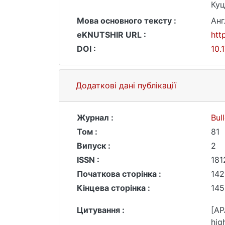
Куц
Мова основного тексту :
Анг
eKNUTSHIR URL :
htt
DOI :
10.
Додаткові дані публікації
Журнал :
Bul
Том :
81
Випуск :
2
ISSN :
181
Початкова сторінка :
142
Кінцева сторінка :
145
Цитування :
[AP
hig