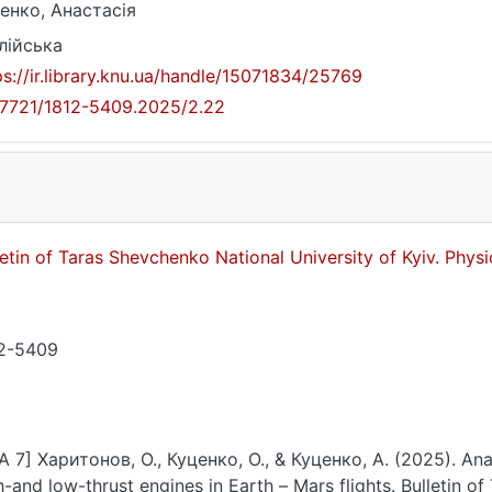
енко, Анастасія
лійська
ps://ir.library.knu.ua/handle/15071834/25769
17721/1812-5409.2025/2.22
letin of Taras Shevchenko National University of Kyiv. Phy
2-5409
A 7] Харитонов, О., Куценко, О., & Куценко, А. (2025). Ana
h-and low-thrust engines in Earth – Mars flights. Bulletin o