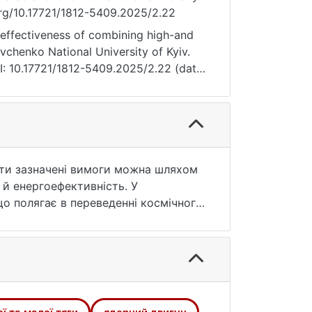
.org/10.17721/1812-5409.2025/2.22
 effectiveness of combining high-and
evchenko National University of Kyiv.
OI: 10.17721/1812-5409.2025/2.22 (date
нити зазначені вимоги можна шляхом
ь й енергоефективність. У
о полягає в переведенні космічного
а заданий час, менший за час
водить до виникнення задачі
 та малої тяги. При цьому рух на
ю, а за близькою до неї дугою, що
анет. Завдяки цьому, порівняно із
ється, а частина палива