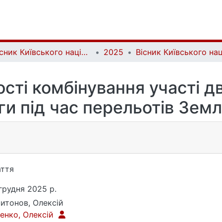
Вісник Київського національного університету імені Тараса Шевченка. Фізико-математичні науки | Bulletin of Taras Shevchenko National University of Kyiv. Series: Physics and Mathematics
2025
сті комбінування участі дв
ги під час перельотів Зем
ття
грудня 2025 р.
итонов, Олексій
енко, Олексій