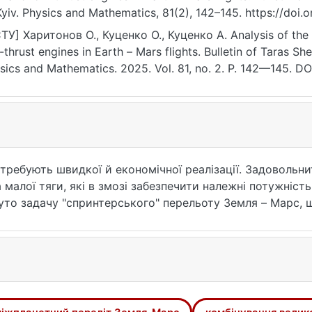
Kyiv. Physics and Mathematics, 81(2), 142–145. https://doi
ТУ] Харитонов О., Куценко О., Куценко А. Analysis of the
-thrust engines in Earth – Mars flights. Bulletin of Taras Sh
sics and Mathematics. 2025. Vol. 81, no. 2. P. 142—145. D
access: 25.07.2026).
отребують швидкої й економічної реалізації. Задоволь
 малої тяги, які в змозі забезпечити належні потужніст
то задачу "спринтерського" перельоту Земля – Марс, щ
навколо Землі на задану кругову орбіту навколо Марсу з
омбінування участі двигунів великої та малої тяги при
актеристичної швидкості маневру між ділянками великої
відбувається не за звичайною Кеплерівською траєкторіє
гун великої тяги забезпечує маневри у сфері впливу пл
иключно великої тяги, загальний час маневру не зміню