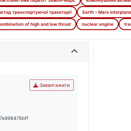
іжпланетний переліт Земля-Марс
комбінування велико
темою малої тяги. Проте виникає питання: за яких ум
атково встановленої рушійної системи малої тяги. У пр
етод транспортуючої траєкторії
Earth – Mars interplane
ерху інтервал тривалості перельотів, у якому комбінув
ombination of high and low thrust
nuclear engine
tra
Завантажити
7e998476bff