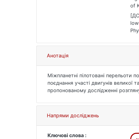
of 
[ДС
low
Phy
of 
Анотація
Міжпланетні пілотовані перельоти п
поєднання участі двигунів великої та
пропонованому дослідженні розгляну
апарату із заданої кругової орбіти 
класичного перельоту типу Гомана. К
оптимізації розподілу сумарної хар
Напрями досліджень
геліоцентричній ділянці траєкторії 
формується двигуном малої тяги. Дви
класичним варіантом застосування в
Ключові слова :