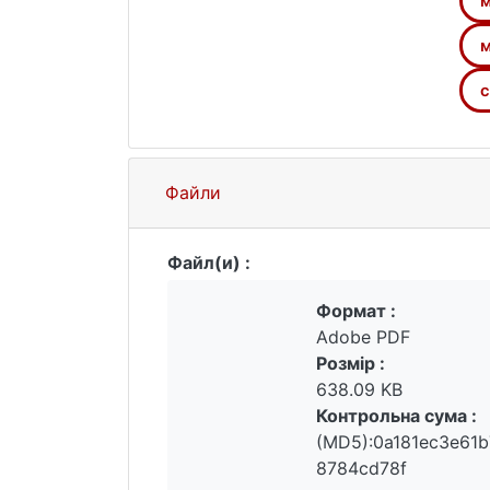
м
використовується ефективнішою сис
спосіб палива перевершить масу дод
м
тривалості перельоту, що обмежує зв
є оптимальним.
c
Файли
Файл(и) :
Формат :
Adobe PDF
Розмір :
638.09 KB
Контрольна сума :
(MD5):0a181ec3e61b
8784cd78f