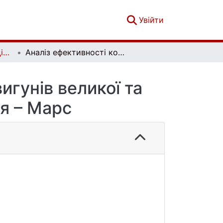
(current)
Увійти
Вісник Київського національного університету імені Тараса Шевченка. Фізико-математичні науки. Том 81 № 2
Аналіз ефективності комбінування участі двигунів великої та малої тяги під час перельотів Земля – Марс
игунів великої та
ля – Марс