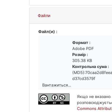
Файли
Файл(и) :
Формат :
Adobe PDF
Розмір :
305.38 KB
Контрольна сума :
(MD5):70caa2d8fee
d37cd3579f
Вантажиться...
Вантажиться...
Якщо не вказано 
розповсюджуєтьс
Commons Attribut