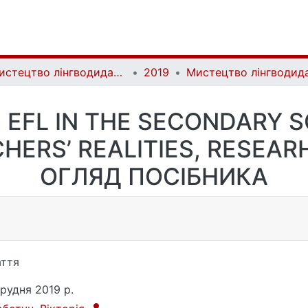
Мистецтво лінгводидактики | Ars Linguodidacticae
2019
Y. EFL IN THE SECONDARY 
ERS’ REALITIES, RESEARH
ОГЛЯД ПОСІБНИКА
ття
грудня 2019 р.