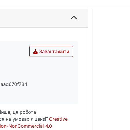
Завантажити
aaad670f784
інше, ця робота
я на умовах ліцензії
Creative
ion-NonCommercial 4.0