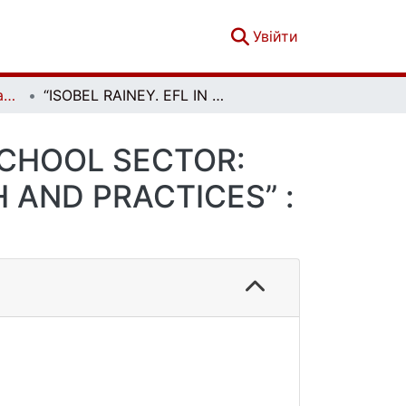
(current)
Увійти
Мистецтво лінгводидактики. Випуск 4
“ISOBEL RAINEY. EFL IN THE SECONDARY SCHOOL SECTOR: GRASSROOTS TEACHERS’ REALITIES, RESEARH AND PRACTICES” : ОГЛЯД ПОСІБНИКА
SCHOOL SECTOR:
 AND PRACTICES” :