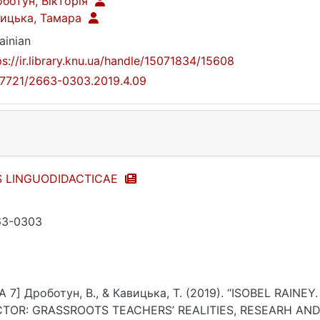
ботун, Вікторія
ицька, Тамара
ainian
ps://ir.library.knu.ua/handle/15071834/15608
17721/2663-0303.2019.4.09
S LINGUODIDACTICAE
63-0303
A 7] Дроботун, В., & Кавицька, Т. (2019). “ISOBEL RAI
TOR: GRASSROOTS TEACHERS’ REALITIES, RESEARH AND