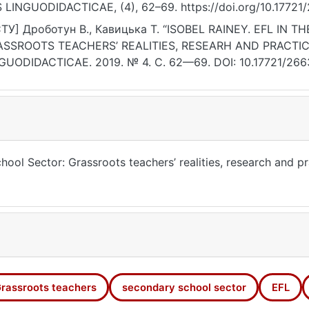
 LINGUODIDACTICAE, (4), 62–69. https://doi.org/10.17721
ТУ] Дроботун В., Кавицька Т. “ISOBEL RAINEY. EFL IN
SSROOTS TEACHERS’ REALITIES, RESEARH AND PRACTIC
GUODIDACTICAE. 2019. № 4. С. 62—69. DOI: 10.17721/266
07.2026).
hool Sector: Grassroots teachers’ realities, research and 
rassroots teachers
secondary school sector
EFL