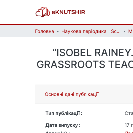
Головна
Наукова періодика | Scientific periodicals
“ISOBEL RAINE
GRASSROOTS TEACH
Основні дані публікації
Тип публікації :
Ста
Дата випуску :
17 