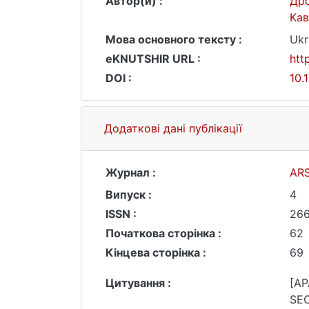
Автор(и) :
Дро
Кав
Мова основного тексту :
Ukr
eKNUTSHIR URL :
htt
DOI :
10.
Додаткові дані публікації
Журнал :
AR
Випуск :
4
ISSN :
26
Початкова сторінка :
62
Кінцева сторінка :
69
Цитування :
[AP
SEC