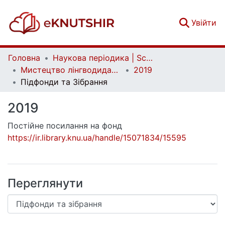
(c
Увійти
Головна
Наукова періодика | Scientific periodicals
Мистецтво лінгводидактики | Ars Linguodidacticae
2019
Підфонди та Зібрання
2019
Постійне посилання на фонд
https://ir.library.knu.ua/handle/15071834/15595
Переглянути