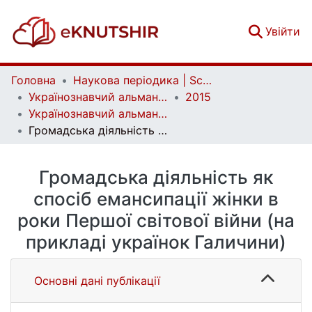
(c
Увійти
Головна
Наукова періодика | Scientific periodicals
Українознавчий альманах | Almanac of Ukrainian Studies
2015
Українознавчий альманах. Випуск 18
Громадська діяльність як спосіб емансипації жінки в роки Першої світової війни (на прикладі українок Галичини)
Громадська діяльність як
спосіб емансипації жінки в
роки Першої світової війни (на
прикладі українок Галичини)
Основні дані публікації