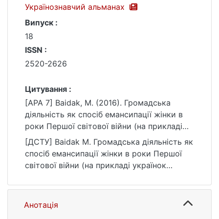
Українознавчий альманах
Випуск :
18
ISSN :
2520-2626
Цитування :
[APA 7] Baidak, M. (2016). Громадська
діяльність як спосіб емансипації жінки в
роки Першої світової війни (на прикладі
українок Галичини). Українознавчий
[ДСТУ] Baidak M. Громадська діяльність як
альманах, (18).
спосіб емансипації жінки в роки Першої
https://ir.library.knu.ua/handle/15071834/1776
світової війни (на прикладі українок
7
Галичини). Українознавчий альманах. 2016.
№ 18. URL:
https://ir.library.knu.ua/handle/15071834/1776
Анотація
7 (дата звернення: 25.07.2026).