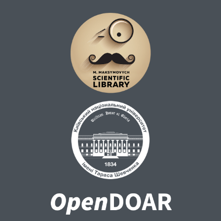
взаємну ворожнечу і шукати шляхи
співпраці.Ключові слова: жінка,
громадська діяльність, емансипація,
Перша світова війна, українки, Галичина.