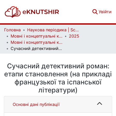
(c
Увійти
Головна
Наукова періодика | Scientific periodicals
Мовні і концептуальні картини світу | Linguistic and conceptual worldviews
2025
Мовні і концептуальні картини світу. Вип. 2 (78)
Сучасний детективний роман: етапи становлення (на прикладі французької та іспанської літератури)
Сучасний детективний роман:
етапи становлення (на прикладі
французької та іспанської
літератури)
Основні дані публікації