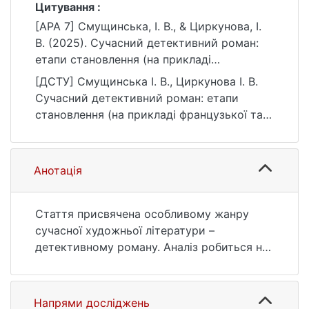
Цитування :
[APA 7] Смущинська, І. В., & Циркунова, І.
В. (2025). Сучасний детективний роман:
етапи становлення (на прикладі
французької та іспанської літератури).
[ДСТУ] Смущинська І. В., Циркунова І. В.
Linguistic and Conceptual Worldviews,
Сучасний детективний роман: етапи
(2(78)), 106–127.
становлення (на прикладі французької та
https://doi.org/10.17721/2520-
іспанської літератури). Linguistic and
6397.2025.2.06
Conceptual Worldviews. 2025. № 2(78). С.
106—127. DOI: 10.17721/2520-
Анотація
6397.2025.2.06 (дата звернення:
26.07.2026).
Стаття присвячена особливому жанру
сучасної художньої літератури –
детективному роману. Аналіз робиться на
матеріалі французької та іспанської прози.
Досліджуються етапи становлення цього
жанру у Франції та Іспанії, від його
Напрями досліджень