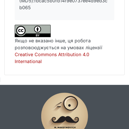
(MD5):fbcac5b0fd14f9e0737ee4d9ed3c
b065
Якщо не вказано інше, ця робота
розповсюджується на умовах ліцензії
Creative Commons Attribution 4.0
International