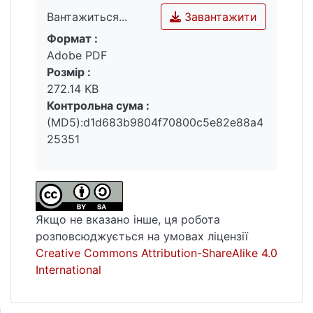
двох культур, націй, світоглядних систем
Завантажити
Вантажиться...
та ментальностей. Мовний вияв
постколоніальної ментальності українства
Формат :
Вантажиться...
виступає предметом аналізу проблеми
Adobe PDF
пошуку засобів та зусиль з метою
Розмір :
консолідації української нації у зв’язку з
272.14 KB
нагальною потребою протистояння та
Контрольна сума :
запобігання лінгвоциду з боку держави-
(MD5):d1d683b9804f70800c5e82e88a4
агресора, оскільки подібні колонізаторські
25351
практики в умовах демократичних
суспільств є тотальним анахронізмом.
Якщо не вказано інше, ця робота
розповсюджується на умовах ліцензії
Creative Commons Attribution-ShareAlike 4.0
International