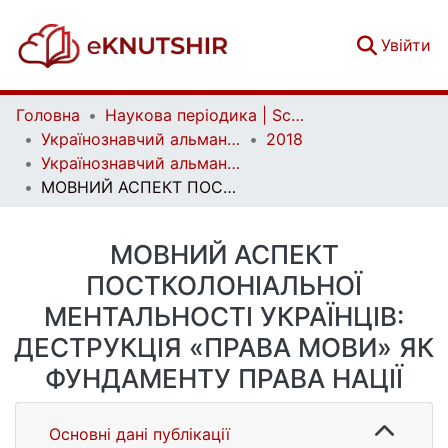
(c
Увійти
Головна
Наукова періодика | Scientific periodicals
Українознавчий альманах | Almanac of Ukrainian Studies
2018
Українознавчий альманах. Випуск 23
МОВНИЙ АСПЕКТ ПОСТКОЛОНІАЛЬНОЇ МЕНТАЛЬНОСТІ УКРАЇНЦІВ: ДЕСТРУКЦІЯ «ПРАВА МОВИ» ЯК ФУНДАМЕНТУ ПРАВА НАЦІЇ
МОВНИЙ АСПЕКТ
ПОСТКОЛОНІАЛЬНОЇ
МЕНТАЛЬНОСТІ УКРАЇНЦІВ:
ДЕСТРУКЦІЯ «ПРАВА МОВИ» ЯК
ФУНДАМЕНТУ ПРАВА НАЦІЇ
Основні дані публікації