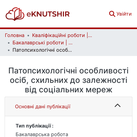
(c
Увійти
Головна
Кваліфікаційні роботи | Qualifying works
Бакалаврські роботи | Bachelor theses
Патопсихологічні особливості осіб, схильних до залежності від соціальних мереж
Патопсихологічні особливості
осіб, схильних до залежності
від соціальних мереж
Основні дані публікації
Тип публікації :
Бакалаврська робота