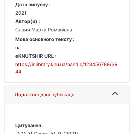
Дата випуску :
2021
Автор(и) :
Савич Марта Романівна
Мова основного тексту :
ua
eKNUTSHIR URL :
https://ir.library.knu.ua/handle/123456789/39
44
Додаткові дані публікації
Цитування :
[APA 7] Савич, М. Р. (2021).