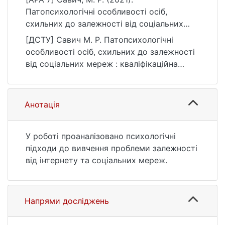
Патопсихологічні особливості осіб,
схильних до залежності від соціальних
мереж [Бакалаврська робота, Київський
[ДСТУ] Савич М. Р. Патопсихологічні
національний університет імені Тараса
особливості осіб, схильних до залежності
Шевченка]. eKNUTSHIR.
від соціальних мереж : кваліфікаційна
https://ir.library.knu.ua/handle/123456789/39
робота бакалавра : 05 Соціальні та
44
поведінкові науки. Київ, 2021. 126 с. URL:
https://ir.library.knu.ua/handle/123456789/39
Анотація
44 (дата звернення: 25.07.2026).
У роботі проаналізовано психологічні
підходи до вивчення проблеми залежності
від інтернету та соціальних мереж.
Напрями досліджень