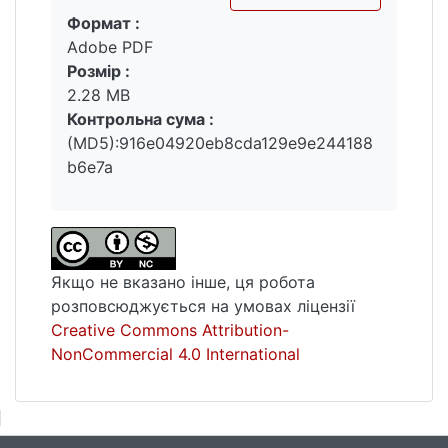
Формат :
Вантажиться...
Adobe PDF
Розмір :
2.28 MB
Контрольна сума :
(MD5):916e04920eb8cda129e9e244188
b6e7a
Якщо не вказано інше, ця робота
розповсюджується на умовах ліцензії
Creative Commons Attribution-
NonCommercial 4.0 International