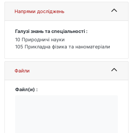
зародкових наночастинок срібла на
першому етапі створення нанооболонок
Напрями досліджень
золота. Порівняно спектри екстинкції
розчинів до та після додавання мономеру
й ініфертера, а також їх залежність від
Галузі знань та спеціальності :
різних концентрацій компонентів та часу
10 Природничі науки
опромінення ультрафіолетом.
105 Прикладна фізика та наноматеріали
Файли
Файл(и) :