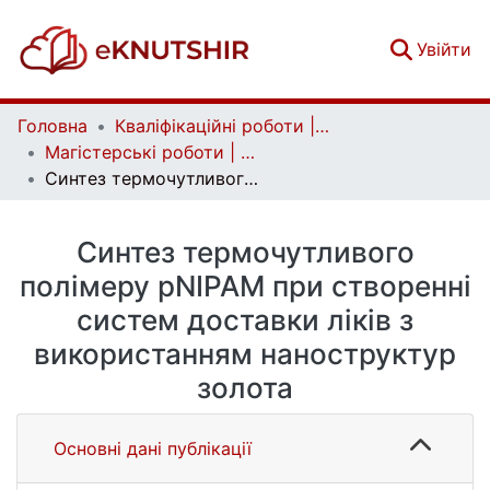
(c
Увійти
Головна
Кваліфікаційні роботи | Qualifying works
Магістерські роботи | Master's theses
Синтез термочутливого полімеру pNIPAM при створенні систем доставки ліків з використанням наноструктур золота
Синтез термочутливого
полімеру pNIPAM при створенні
систем доставки ліків з
використанням наноструктур
золота
Основні дані публікації