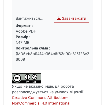
Завантажити
Вантажиться...
Формат :
Вантажиться...
Adobe PDF
Розмір :
1.47 MB
Контрольна сума :
(MD5):b8b9414e364c6f63d90c815f23e2
6009
Якщо не вказано інше, ця робота
розповсюджується на умовах ліцензії
Creative Commons Attribution-
NonCommercial 4.0 International