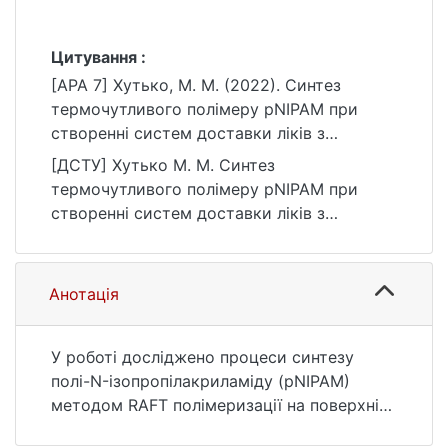
Цитування :
[APA 7] Хутько, М. М. (2022). Синтез
термочутливого полімеру pNIPAM при
створенні систем доставки ліків з
використанням наноструктур золота
[ДСТУ] Хутько М. М. Синтез
[Магістерська робота, Київський
термочутливого полімеру pNIPAM при
національний університет імені Тараса
створенні систем доставки ліків з
Шевченка]. eKNUTSHIR.
використанням наноструктур золота :
https://ir.library.knu.ua/handle/123456789/13
кваліфікаційна робота магістра : 10
20
Природничі науки. Київ, 2022. 51 с. URL:
Анотація
https://ir.library.knu.ua/handle/123456789/13
20 (дата звернення: 25.07.2026).
У роботі досліджено процеси синтезу
полі-N-ізопропілакриламіду (pNIPAM)
методом RAFT полімеризації на поверхні
нанооболонок золота та при синтезі