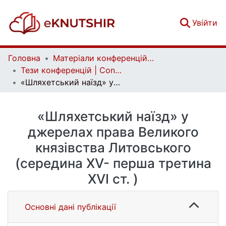
(c
Увійти
Головна
Матеріали конференцій | Conference materials
Тези конференцій | Conference papers
«Шляхетський наїзд» у джерелах права Великого князівства Литовського (середина ХV- перша третина XVI ст. )
«Шляхетський наїзд» у
джерелах права Великого
князівства Литовського
(середина ХV- перша третина
XVI ст. )
Основні дані публікації