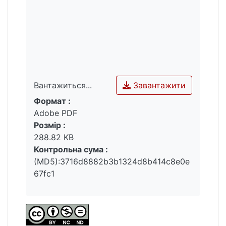
Завантажити
Вантажиться...
Формат :
Вантажиться...
Adobe PDF
Розмір :
288.82 KB
Контрольна сума :
(MD5):3716d8882b3b1324d8b414c8e0e
67fc1