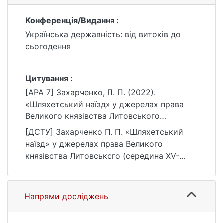
Конференція/Видання :
Українська державність: від витоків до
сьогодення
Цитування :
[APA 7] Захарченко, П. П. (2022).
«Шляхетський наїзд» у джерелах права
Великого князівства Литовського
(середина ХV- перша третина XVI ст. ). У
[ДСТУ] Захарченко П. П. «Шляхетський
Українська державність: від витоків до
наїзд» у джерелах права Великого
сьогодення.
князівства Литовського (середина ХV-
https://ir.library.knu.ua/handle/15071834/596
перша третина XVI ст. ). Українська
4
державність: від витоків до сьогодення :
матеріали конф. Київ, 2022. URL:
Напрями досліджень
https://ir.library.knu.ua/handle/15071834/596
4 (дата звернення: 25.07.2026).