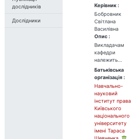
Керівник :
дослідників
Бобровник
Дослідники
Світлана
Василівна
Опис :
Викладачам
кафедри
належить
значний
Батьківська
доробок у
організація :
розв’язанні
Навчально-
проблемних
науковий
питань
інститут права
загальнотеорет
Київського
ичної науки.
національного
Йдеться про:
університету
правова
імені Тараса
антропологія,
Шевченка