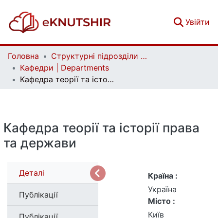
(c
Увійти
Головна
Структурні підрозділи Київського національного університету імені Тараса Шевченка та Організації | Faculties, Institutes and Departments of Taras Shevchenko National University of Kyiv and Organizations
Кафедри | Departments
Кафедра теорії та історії права та держави
Кафедра теорії та історії права
та держави
Деталі
Країна :
Україна
Публікації
Місто :
Київ
Публікації