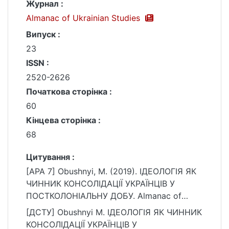
Журнал :
Almanac of Ukrainian Studies
Випуск :
23
ISSN :
2520-2626
Початкова сторінка :
60
Кінцева сторінка :
68
Цитування :
[APA 7] Obushnyi, M. (2019). ІДЕОЛОГІЯ ЯК
ЧИННИК КОНСОЛІДАЦІЇ УКРАЇНЦІВ У
ПОСТКОЛОНІАЛЬНУ ДОБУ. Almanac of
Ukrainian Studies, (23), 60–68.
[ДСТУ] Obushnyi M. ІДЕОЛОГІЯ ЯК ЧИННИК
https://doi.org/10.17721/2520-
КОНСОЛІДАЦІЇ УКРАЇНЦІВ У