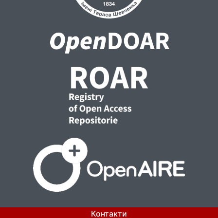
консолідації українців. Зокрема, політична
партія Народний фронт своїм програмним
завданням визначає відновлення
територіальної цілісності України,
звільнення її від терористів, іноземних
військ, найманців та проведення реформ.
Розв’язання цих завдань ідеологи НФ
пов’язують з консолідацією українців.
Ідеологи політичної партії «УДАР
(Український Демократичний Альянс за
Реформи)» виходять із того, що лише
консолідована країна може бути
ефективною і конкурентною у світі. «Ми
повинні усвідомлювати, – зазначено у
програмі УДАРу, – що цілі, які нас
об’єднують, важливіші за історичні міфи та
ідеології, які можуть нас роз’єднувати».
Багато уваги проблемі консолідації
українців через розкриття ідеї
Контакти