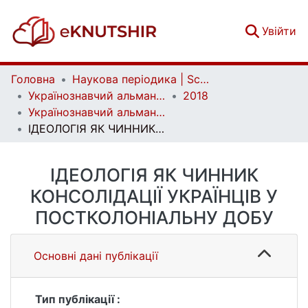
(c
Увійти
Головна
Наукова періодика | Scientific periodicals
Українознавчий альманах | Almanac of Ukrainian Studies
2018
Українознавчий альманах. Випуск 23
ІДЕОЛОГІЯ ЯК ЧИННИК КОНСОЛІДАЦІЇ УКРАЇНЦІВ У ПОСТКОЛОНІАЛЬНУ ДОБУ
ІДЕОЛОГІЯ ЯК ЧИННИК
КОНСОЛІДАЦІЇ УКРАЇНЦІВ У
ПОСТКОЛОНІАЛЬНУ ДОБУ
Основні дані публікації
Тип публікації :