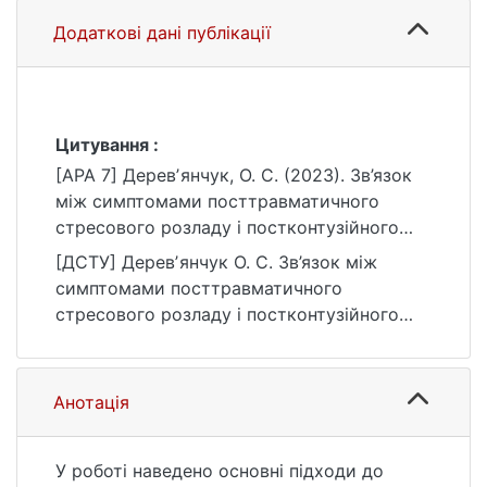
Додаткові дані публікації
Цитування :
[APA 7] Деревʼянчук, О. С. (2023). Зв’язок
між симптомами посттравматичного
стресового розладу і постконтузійного
синдрому та копінг-стратегіями
[ДСТУ] Деревʼянчук О. С. Зв’язок між
комбатантів [Магістерська робота,
симптомами посттравматичного
Київський національний університет імені
стресового розладу і постконтузійного
Тараса Шевченка]. eKNUTSHIR.
синдрому та копінг-стратегіями
https://ir.library.knu.ua/handle/123456789/43
комбатантів : кваліфікаційна робота
98
магістра : 05 Соціальні та поведінкові
Анотація
науки / наук. кер. А. С. Проскурня. Київ,
2023. 92 с. URL:
https://ir.library.knu.ua/handle/123456789/43
У роботі наведено основні підходи до