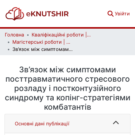
(c
Увійти
Головна
Кваліфікаційні роботи | Qualifying works
Магістерські роботи | Master's theses
Зв’язок між симптомами посттравматичного стресового розладу і постконтузійного синдрому та копінг-стратегіями комбатантів
Зв’язок між симптомами
посттравматичного стресового
розладу і постконтузійного
синдрому та копінг-стратегіями
комбатантів
Основні дані публікації