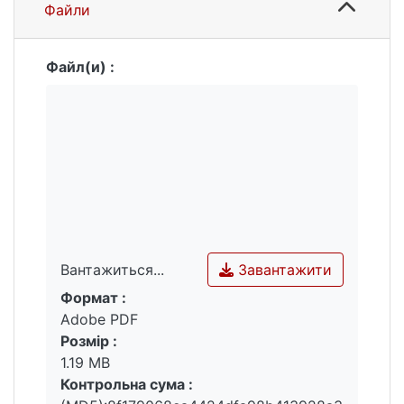
Файли
Файл(и) :
Завантажити
Вантажиться...
Формат :
Вантажиться...
Adobe PDF
Розмір :
1.19 MB
Контрольна сума :