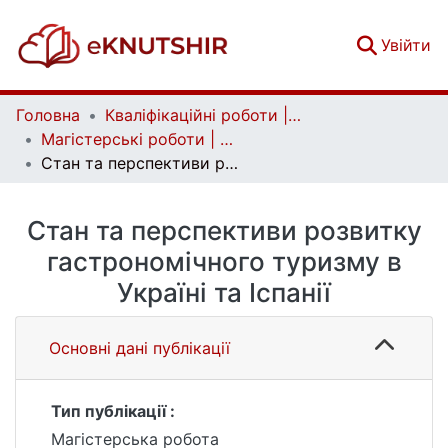
(c
Увійти
Головна
Кваліфікаційні роботи | Qualifying works
Магістерські роботи | Master's theses
Стан та перспективи розвитку гастрономічного туризму в Україні та Іспанії
Стан та перспективи розвитку
гастрономічного туризму в
Україні та Іспанії
Основні дані публікації
Тип публікації :
Магістерська робота