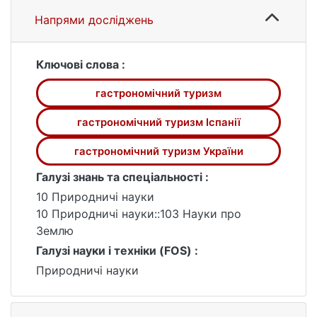
окремого регіону.
Напрями досліджень
Об’єктом дослідження є гастрономічний
туризм.
Предметом дослідження є стан та
Ключові слова :
перспективи розвитку гастрономічного
гастрономічний туризм
туризму Іспанії та України.
Метою даної роботи є виявлення
гастрономічний туризм Іспанії
особливостей гастрономічного туризму в
Європі, порівняння гастрономічного
гастрономічний туризм України
туризму в різних країнах і регіонах та його
Галузі знань та спеціальності :
вплив на туристичну індустрію в цілому.
10 Природничі науки
10 Природничі науки::103 Науки про
Землю
Галузі науки і техніки (FOS) :
Природничі науки