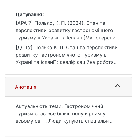
Цитування :
[APA 7] Полько, К. П. (2024). Стан та
перспективи розвитку гастрономічного
туризму в Україні та Іспанії [Магістерська
робота, Київський національний
[ДСТУ] Полько К. П. Стан та перспективи
університет імені Тараса Шевченка].
розвитку гастрономічного туризму в
eKNUTSHIR.
Україні та Іспанії : кваліфікаційна робота
https://ir.library.knu.ua/handle/15071834/1535
магістра : 10 Природничі науки / наук. кер.
С. І. Уліганець. Київ, 2024. 52 с. URL:
https://ir.library.knu.ua/handle/15071834/1535
Анотація
(дата звернення: 25.07.2026).
Актуальність теми. Гастрономічний
туризм стає все більш популярним у
всьому світі. Люди купують спеціальні
гастрономічні тури, щоб познайомитися з
кухнею тієї чи іншої країни або ж