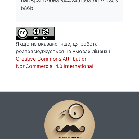
(MD5):8f179068ca4424dfa98b413928a3
b86b
Якщо не вказано інше, ця робота
розповсюджується на умовах ліцензії
Creative Commons Attribution-
NonCommercial 4.0 International