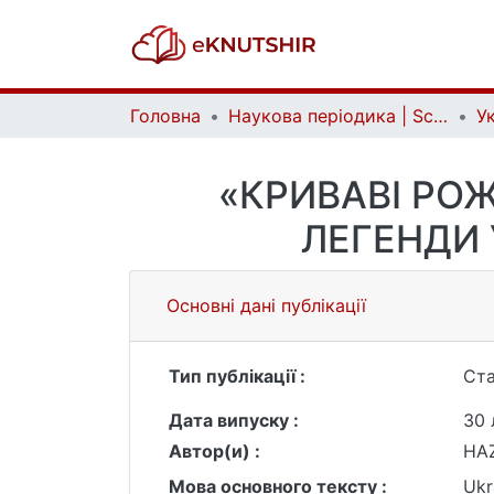
Головна
Наукова періодика | Scientific periodicals
«КРИВАВІ РОЖ
ЛЕГЕНДИ 
Основні дані публікації
Тип публікації :
Ста
Дата випуску :
30 
Автор(и) :
HAZ
Мова основного тексту :
Ukr