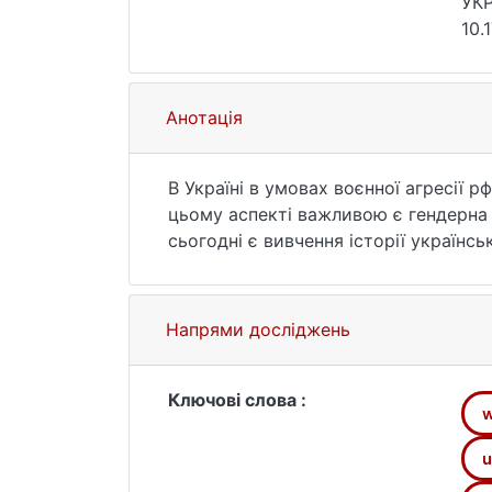
УКР
10.
Анотація
В Україні в умовах воєнної агресії р
цьому аспекті важливою є гендерна і
сьогодні є вивчення історії українс
розкрити гендерну складову націона
відзначають вчені, жінки зробили ваг
українському національно-визвольно
Напрями досліджень
українських жінок в українському ви
найзагадковіших постатей українсько
націоналістів (бандерівців) у м. Киє
Ключові слова :
боротьби Української Повстанської А
і УПА, подвійного агента, зв’язкової
u
боротьбою за побудову незалежної Ук