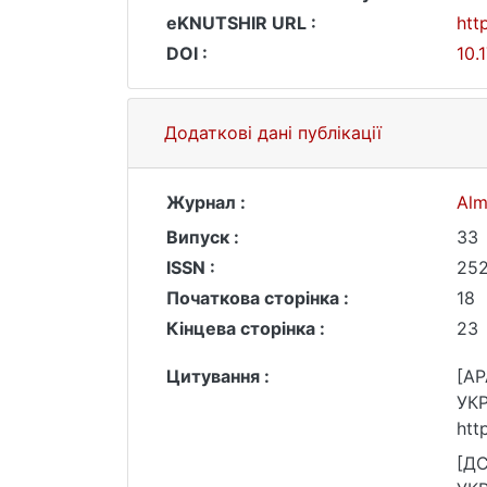
eKNUTSHIR URL :
htt
DOI :
10.
Додаткові дані публікації
Журнал :
Alm
Випуск :
33
ISSN :
25
Початкова сторінка :
18
Кінцева сторінка :
23
Цитування :
[AP
УКР
htt
[ДС