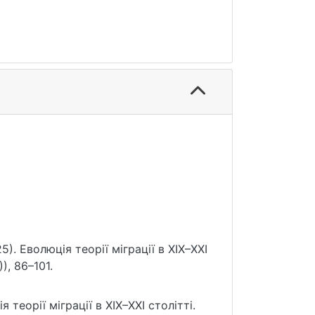
25). Еволюція теорії міграції в ХІХ–ХХІ
), 86–101.
 теорії міграції в ХІХ–ХХІ столітті.