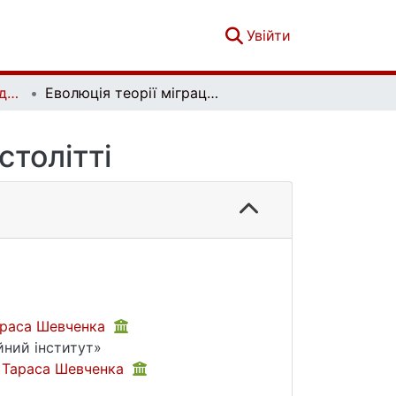
(current)
Увійти
Теоретичні та прикладні питання економіки. Випуск 1 (50)
Еволюція теорії міграції в ХІХ–ХХІ столітті
столітті
Тараса Шевченка
йний інститут»
і Тараса Шевченка