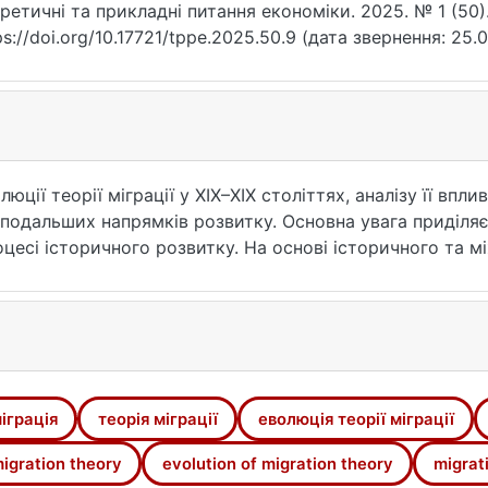
ретичні та прикладні питання економіки. 2025. № 1 (50).
ps://doi.org/10.17721/tppe.2025.50.9 (дата звернення: 25.0
ії теорії міграції у ХІХ–ХІХ століттях, аналізу її впл
я подальших напрямків розвитку. Основна увага приділя
роцесі історичного розвитку. На основі історичного та 
рації, порівнюються різні підходи до трактування мігр
ями, що дозволяє краще зрозуміти динаміку міграційних
, основні підходи та концепції до визначення міграції.
іграції. Досліджено вплив економічних, політичних, еко
чні періоди, починаючи з праць Е. Равенштейна у ХІХ сто
тичної міграції та теорії екологічного біженства. Особл
іграція
теорія міграції
еволюція теорії міграції
лобалізації, транснаціоналізації, гендернного аналізу. 
у політику окремих країн. Охарактеризовано основні вик
igration theory
evolution of migration theory
migrat
о стратегічні напрями вдосконалення міграційної політ