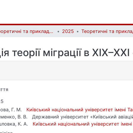
Теоретичні та прикладні питання економіки | Theoretical and Applied Issues of Economics
2025
я теорії міграції в ХІХ–ХХІ 
ття
25
ова, Г. М.
Київський національний університет імені 
менко, В. В.
Державний університет «Київський авіаці
ловка, К. А.
Київський національний університет імен