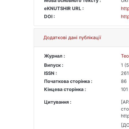
Мова основного тексту :
Ukr
eKNUTSHIR URL :
htt
DOI :
htt
Додаткові дані публікації
Журнал :
Тео
Випуск :
1 (
ISSN :
261
Початкова сторінка :
86
Кінцева сторінка :
101
Цитування :
[AP
сто
htt
[ДС