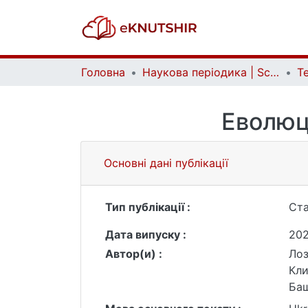
Головна
Наукова періодика | Scientific periodicals
Еволюці
Основні дані публікації
Тип публікації :
Ста
Дата випуску :
20
Автор(и) :
Лоз
Кли
Баш