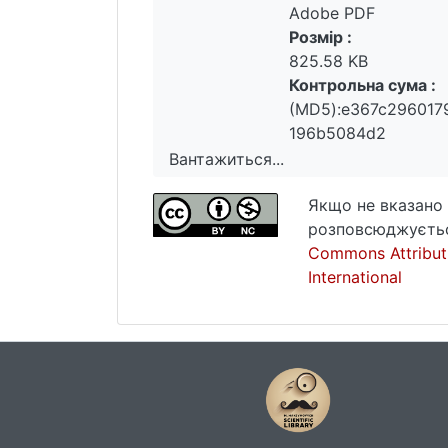
Adobe PDF
Розмір :
825.58 KB
Контрольна сума :
(MD5):e367c296017
196b5084d2
Вантажиться...
Вантажиться...
Якщо не вказано 
розповсюджуєтьс
Commons Attribut
International