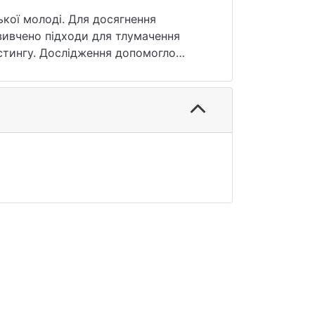
кої молоді. Для досягнення
вивчено підходи для тлумачення
кстингу. Дослідження допомогло
огами. Теми секстингу – це не
туються та проникають в Інтернет, це