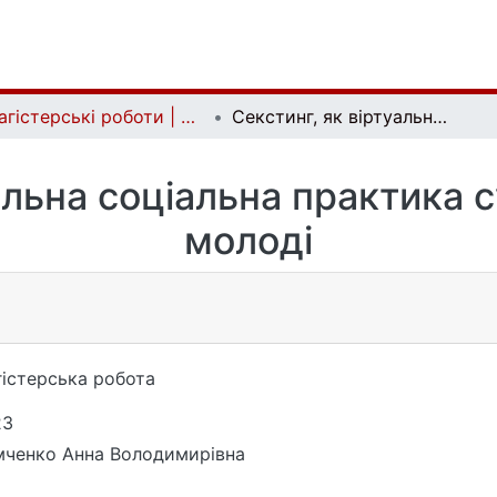
Магістерські роботи | Master's theses
Секстинг, як віртуальна соціальна практика сучасної української молоді
альна соціальна практика с
молоді
істерська робота
23
ченко Анна Володимирівна