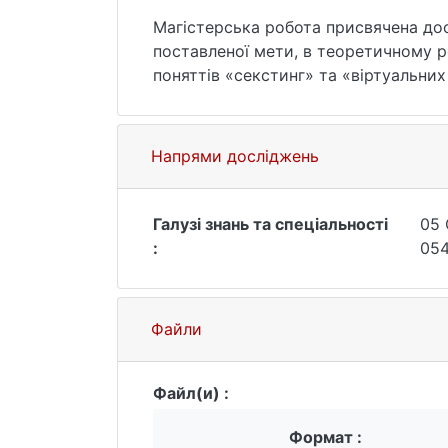
Магістерська робота присвячена до
поставленої мети, в теоретичному р
поняттів «секстинг» та «віртуальни
отримати дані про те, що секстинг
Проаналізовано багато джерел інфор
просто сексуальні теми, це ще й пев
Напрями досліджень
характеризує взаємодію людей із се
Галузі знань та спеціальності
05 
Ключові слова: секстинг, молодь, вір
:
054
Файли
Файл(и) :
Формат :