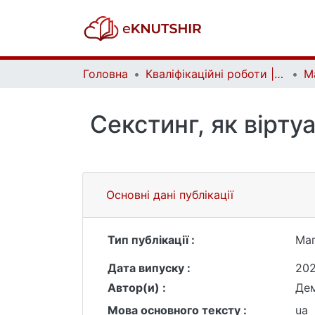
Головна
Кваліфікаційні роботи | Qualifying works
Секстинг, як вірту
Основні дані публікації
Тип публікації :
Маг
Дата випуску :
20
Автор(и) :
Дем
Мова основного тексту :
ua