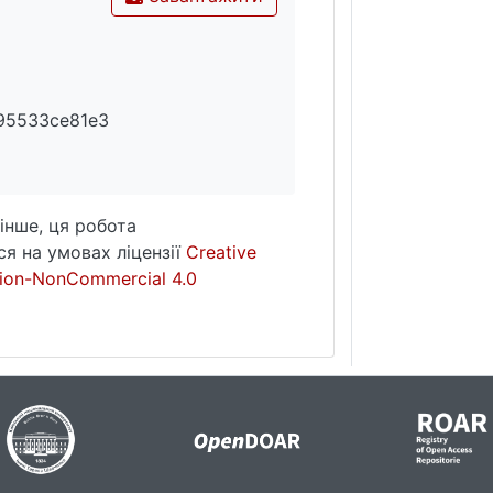
95533ce81e3
інше, ця робота
я на умовах ліцензії
Creative
ion-NonCommercial 4.0