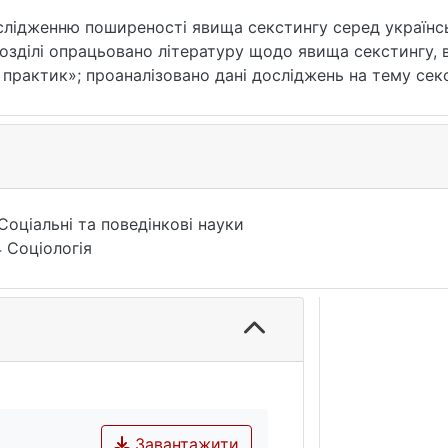
слідженню поширеності явища секстингу серед українсь
озділі опрацьовано літературу щодо явища секстингу, 
х практик»; проаналізовано дані досліджень на тему се
 є досить поширеним явищем.
мації, проведено консультації з сексологами та психол
ні аспекти психології, це безпека мешканців, які корис
ксологією.
Соціальні та поведінкові науки
туальні практики, підліток.
 Соціологія
Завантажити