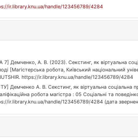
ps://ir.library.knu.ua/handle/123456789/4284
A 7] Демченко, А. В. (2023). Секстинг, як віртуальна со
оді [Магістерська робота, Київський національний унів
UTSHIR. https://ir.library.knu.ua/handle/123456789/4284
ТУ] Демченко А. В. Секстинг, як віртуальна соціальна п
валіфікаційна робота магістра : 05 Соціальні та поведінко
ps://ir.library.knu.ua/handle/123456789/4284 (дата звернен