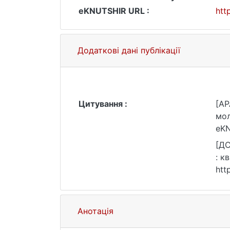
eKNUTSHIR URL :
htt
Додаткові дані публікації
Цитування :
[AP
мол
eKN
[ДС
: к
htt
Анотація