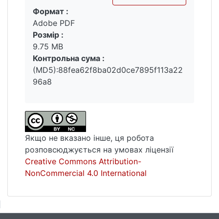
Формат :
Вантажиться...
Adobe PDF
Розмір :
9.75 MB
Контрольна сума :
(MD5):88fea62f8ba02d0ce7895f113a22
96a8
Якщо не вказано інше, ця робота
розповсюджується на умовах ліцензії
Creative Commons Attribution-
NonCommercial 4.0 International