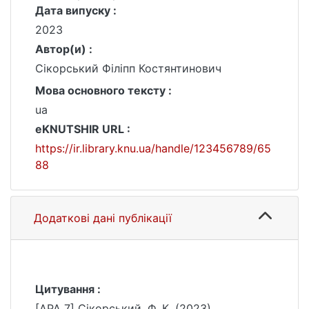
Дата випуску :
2023
Автор(и) :
Сікорський Філіпп Костянтинович
Мова основного тексту :
ua
eKNUTSHIR URL :
https://ir.library.knu.ua/handle/123456789/65
88
Додаткові дані публікації
Цитування :
[APA 7] Сікорський, Ф. К. (2023).