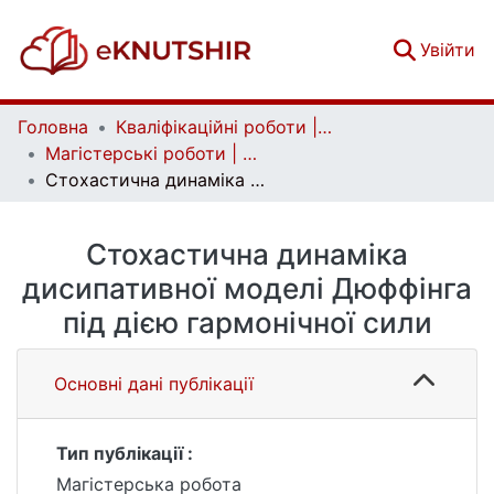
(c
Увійти
Головна
Кваліфікаційні роботи | Qualifying works
Магістерські роботи | Master's theses
Стохастична динаміка дисипативної моделі Дюффінга під дією гармонічної сили
Стохастична динаміка
дисипативної моделі Дюффінга
під дією гармонічної сили
Основні дані публікації
Тип публікації :
Магістерська робота