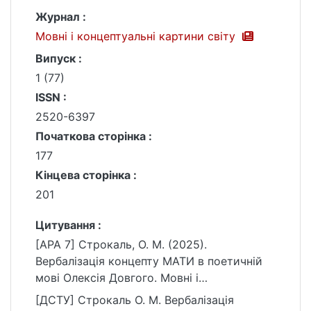
Журнал :
Мовні і концептуальні картини світу
Випуск :
1 (77)
ISSN :
2520-6397
Початкова сторінка :
177
Кінцева сторінка :
201
Цитування :
[APA 7] Строкаль, О. М. (2025).
Вербалізація концепту МАТИ в поетичній
мові Олексія Довгого. Мовні і
концептуальні картини світу, (1 (77)), 177–
[ДСТУ] Строкаль О. М. Вербалізація