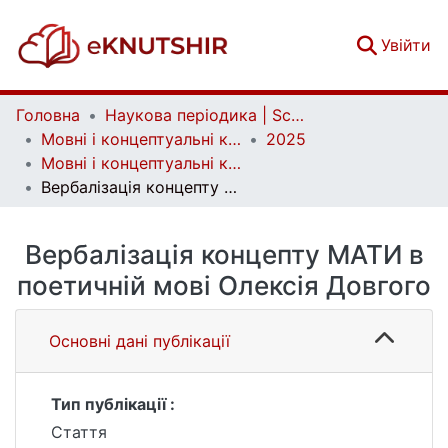
(c
Увійти
Головна
Наукова періодика | Scientific periodicals
Мовні і концептуальні картини світу | Linguistic and conceptual worldviews
2025
Мовні і концептуальні картини світу. Вип. 1 (77)
Вербалізація концепту МАТИ в поетичній мові Олексія Довгого
Вербалізація концепту МАТИ в
поетичній мові Олексія Довгого
Основні дані публікації
Тип публікації :
Стаття