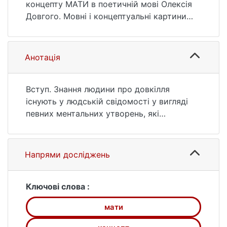
201. https://doi.org/10.17721/2520-
концепту МАТИ в поетичній мові Олексія
6397.2025.1.10
Довгого. Мовні і концептуальні картини
світу. 2025. № 1 (77). С. 177—201. DOI:
10.17721/2520-6397.2025.1.10 (дата
звернення: 25.07.2026).
Анотація
Вступ. Знання людини про довкілля
існують у людській свідомості у вигляді
певних ментальних утворень, які
називають концептами. Концепт МАТИ у
поетичній картині світу ліричного героя
формує унікальний концептуальний
Напрями досліджень
простір, оскільки поєднує в собі як
численні колективні традиційні уявлення,
так й індивідуальноавторську його
Ключові слова :
інтерпретацію. У поетичній мові
мати
зазначений концепт реалізується через
актуалізацію його ознак смисловими