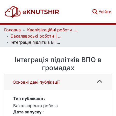
(c
Увійти
Головна
Кваліфікаційні роботи | Qualifying works
Бакалаврські роботи | Bachelor theses
Інтеграція підлітків ВПО в громадах
Інтеграція підлітків ВПО в
громадах
Основні дані публікації
Тип публікації :
Бакалаврська робота
Дата випуску :