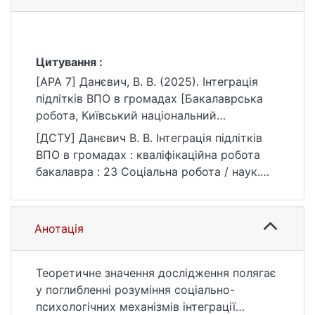
Цитування :
[APA 7] Данєвич, В. В. (2025). Інтеграція
підлітків ВПО в громадах [Бакалаврська
робота, Київський національний
університет імені Тараса Шевченка].
[ДСТУ] Данєвич В. В. Інтеграція підлітків
eKNUTSHIR.
ВПО в громадах : кваліфікаційна робота
https://ir.library.knu.ua/handle/15071834/1248
бакалавра : 23 Соціальна робота / наук.
3
кер. Н. В. Волинець. Київ, 2025. 105 с. URL:
https://ir.library.knu.ua/handle/15071834/1248
3 (дата звернення: 25.07.2026).
Анотація
Теоретичне значення дослідження полягає
у поглибленні розуміння соціально-
психологічних механізмів інтеграції