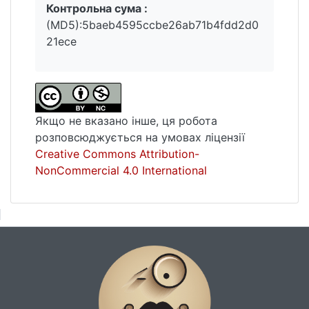
Контрольна сума :
(MD5):5baeb4595ccbe26ab71b4fdd2d0
21ece
Якщо не вказано інше, ця робота
розповсюджується на умовах ліцензії
Creative Commons Attribution-
NonCommercial 4.0 International