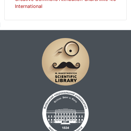
наших східних землях, політика УПЦ МП
International
заважає формуванню української
ідентичності. Діяльність УПЦ МП, яка
ніколи не зводилася до суто релігійної,
сприяла розбудові «руского мира» на
наших теренах і стала внутрішнім
чинником, який сприяв конфлікту на Сході
країни, а також воєнній агресії з боку
Росії. Держава врешті повинна регулювати
діяльність вказаних структур. У висновках
зазначено, що трансформаційні процеси у
сфері вітчизняної релігійності свідчать про
тісну взаємодію релігійного і
національного чинників. Підкреслено, що
кричущі конфесійні диспропорції, які
зберігаються в релігійному житті нашої
держави, треба нагально вирішувати.
Процес звільнення релігійної сфери життя
українського суспільства від проявів