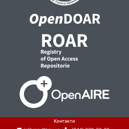
постколоніалізму сприятиме звільненню
суспільної свідомості від впливу
імперських політичних практик.Ключові
слова: постколоніальні студії,
постколоніальний синдром, деколонізація,
політика церкви, неорелігійні вчення,
ньюеджівський рух.
Контакти