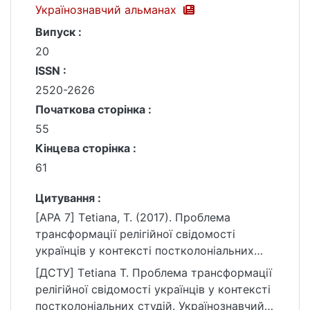
Українознавчий альманах
Випуск :
20
ISSN :
2520-2626
Початкова сторінка :
55
Кінцева сторінка :
61
Цитування :
[APA 7] Тetiana, Т. (2017). Проблема
трансформації релігійної свідомості
українців у контексті постколоніальних
студій. Українознавчий альманах, (20), 55–
[ДСТУ] Тetiana Т. Проблема трансформації
61.
релігійної свідомості українців у контексті
https://ir.library.knu.ua/handle/15071834/1825
постколоніальних студій. Українознавчий