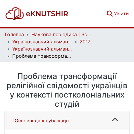
(c
Увійти
Головна
Наукова періодика | Scientific periodicals
Українознавчий альманах | Almanac of Ukrainian Studies
2017
Українознавчий альманах. Випуск 20
Проблема трансформації релігійної свідомості українців у контексті постколоніальних студій
Проблема трансформації
релігійної свідомості українців
у контексті постколоніальних
студій
Основні дані публікації