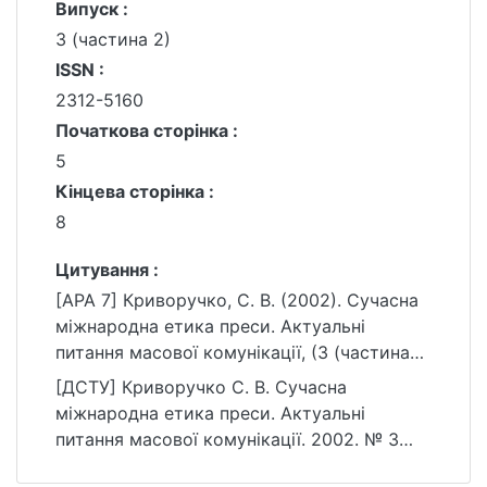
Випуск :
3 (частина 2)
ISSN :
2312-5160
Початкова сторінка :
5
Кінцева сторінка :
8
Цитування :
[APA 7] Криворучко, С. В. (2002). Сучасна
міжнародна етика преси. Актуальні
питання масової комунікації, (3 (частина
2)), 5–8.
[ДСТУ] Криворучко С. В. Сучасна
https://ir.library.knu.ua/handle/15071834/925
міжнародна етика преси. Актуальні
7
питання масової комунікації. 2002. № 3
(частина 2). С. 5—8. URL: