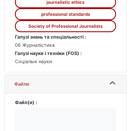
journalistic ethics
поділити на чотири групи вимог:
істинність, мінімум шкоди, незалежність,
professional standards
підзвітність.
Society of Professional Journalists
Галузі знань та спеціальності :
06 Журналістика
Галузі науки і техніки (FOS) :
Соціальні науки
Файли
Файл(и) :