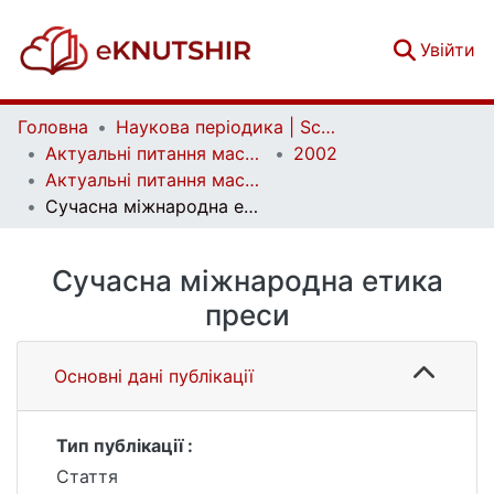
(c
Увійти
Головна
Наукова періодика | Scientific periodicals
Актуальні питання масової комунікації | Current Issues of Mass Communication
2002
Актуальні питання масової комунікації. Вип. 3, ч. 2
Сучасна міжнародна етика преси
Сучасна міжнародна етика
преси
Основні дані публікації
Тип публікації :
Стаття