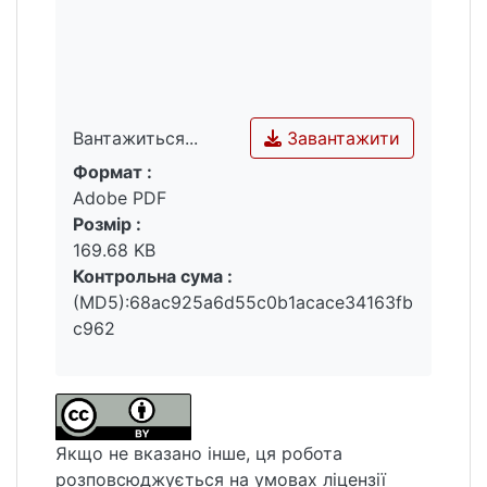
Завантажити
Вантажиться...
Формат :
Вантажиться...
Adobe PDF
Розмір :
169.68 KB
Контрольна сума :
(MD5):68ac925a6d55c0b1acace34163fb
c962
Якщо не вказано інше, ця робота
розповсюджується на умовах ліцензії