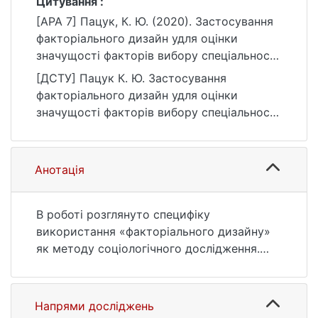
Цитування :
[APA 7] Пацук, К. Ю. (2020). Застосування
факторіального дизайн удля оцінки
значущості факторів вибору спеціальності
для навчання у ЗВО [Бакалаврська робота,
[ДСТУ] Пацук К. Ю. Застосування
Київський національний університет імені
факторіального дизайн удля оцінки
Тараса Шевченка]. eKNUTSHIR.
значущості факторів вибору спеціальності
https://ir.library.knu.ua/handle/123456789/121
для навчання у ЗВО : кваліфікаційна робота
6
бакалавра : 05 Соціальні та поведінкові
науки. Київ, 2020. 61 с. URL:
Анотація
https://ir.library.knu.ua/handle/123456789/121
6 (дата звернення: 25.07.2026).
В роботі розглянуто специфіку
використання «факторіального дизайну»
як методу соціологічного дослідження.
Визначено передумови використання
методу, основні сфери його застосування,
а також описано основну ідею методу,
Напрями досліджень
його переваги та недоліки.