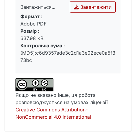
Завантажити
Вантажиться...
Формат :
Вантажиться...
Adobe PDF
Розмір :
637.98 KB
Контрольна сума :
(MD5):c6d9357ade3c2d1a3e02ece0a5f3
73bc
Якщо не вказано інше, ця робота
розповсюджується на умовах ліцензії
Creative Commons Attribution-
NonCommercial 4.0 International