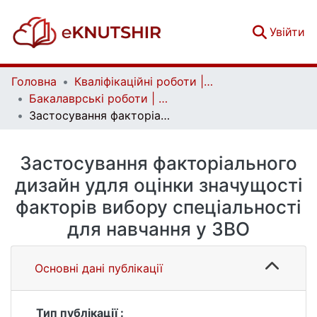
(c
Увійти
Головна
Кваліфікаційні роботи | Qualifying works
Бакалаврські роботи | Bachelor theses
Застосування факторіального дизайн удля оцінки значущості факторів вибору спеціальності для навчання у ЗВО
Застосування факторіального
дизайн удля оцінки значущості
факторів вибору спеціальності
для навчання у ЗВО
Основні дані публікації
Тип публікації :