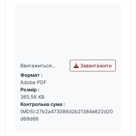
Завантажити
Вантажиться...
Формат :
Вантажиться...
Adobe PDF
Розмір :
365.56 KB
Контрольна сума :
(MD5):27b2a473086d2b21384e822d20
d69d66