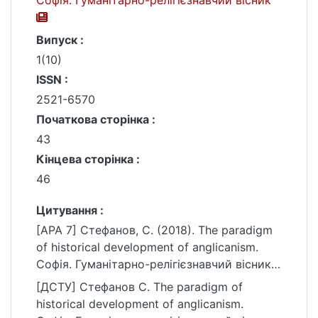
Софія. Гуманітарно-релігієзнавчий вісник
Випуск :
1(10)
ISSN :
2521-6570
Початкова сторінка :
43
Кінцева сторінка :
46
Цитування :
[APA 7] Стефанов, С. (2018). The paradigm
of historical development of anglicanism.
Софія. Гуманітарно-релігієзнавчий вісник,
(1(10)), 43–46.
[ДСТУ] Стефанов С. The paradigm of
https://ir.library.knu.ua/handle/15071834/1675
historical development of anglicanism.
2