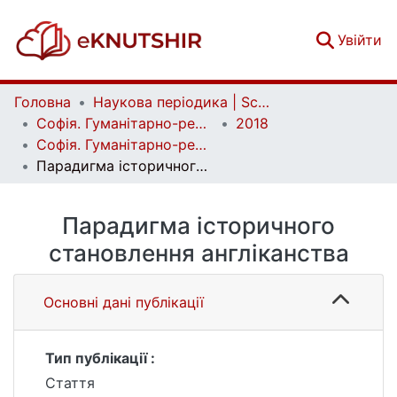
(c
Увійти
Головна
Наукова періодика | Scientific periodicals
Софія. Гуманітарно-релігієзнавчий вісник | Sophia. Human and Religious Studies Bulletin
2018
Софія. Гуманітарно-релігієзнавчий вісник. № 1 (10)
Парадигма історичного становлення англіканства
Парадигма історичного
становлення англіканства
Основні дані публікації
Тип публікації :
Стаття