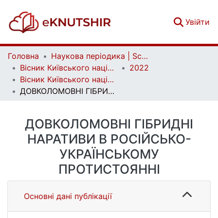
(c
Увійти
Головна
Наукова періодика | Scientific periodicals
Вісник Київського національного університету імені Тараса Шевченка. Літературознавство. Мовознавство. Фольклористика | Bulletin of Taras Shevchenko National University of Kyiv. Literary Studies. Linguistics. Folklore Studies
2022
Вісник Київського національного університету імені Тараса Шевченка. Літературознавство. Мовознавство. Фольклористика. Вип. 1(31)
ДОВКОЛОМОВНІ ГІБРИДНІ НАРАТИВИ В РОСІЙСЬКО-УКРАЇНСЬКОМУ ПРОТИСТОЯННІ
ДОВКОЛОМОВНІ ГІБРИДНІ
НАРАТИВИ В РОСІЙСЬКО-
УКРАЇНСЬКОМУ
ПРОТИСТОЯННІ
Основні дані публікації