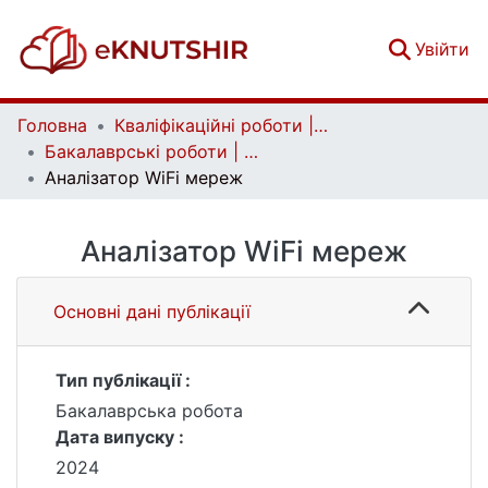
(c
Увійти
Головна
Кваліфікаційні роботи | Qualifying works
Бакалаврські роботи | Bachelor theses
Аналізатор WiFi мереж
Аналізатор WiFi мереж
Основні дані публікації
Тип публікації :
Бакалаврська робота
Дата випуску :
2024