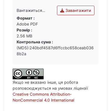
Завантажити
Вантажиться...
Формат :
Вантажиться...
Adobe PDF
Розмір :
2.56 MB
Контрольна сума :
(MD5):240bdf4587d6ffccbc658ceab036
8b2a
Якщо не вказано інше, ця робота
розповсюджується на умовах ліцензії
Creative Commons Attribution-
NonCommercial 4.0 International