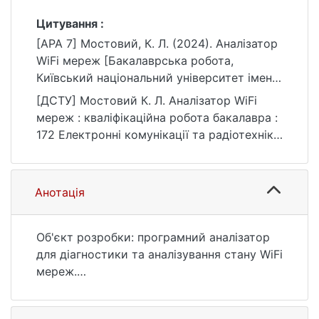
Цитування :
[APA 7] Мостовий, К. Л. (2024). Аналізатор
WiFi мереж [Бакалаврська робота,
Київський національний університет імені
Тараса Шевченка]. eKNUTSHIR.
[ДСТУ] Мостовий К. Л. Аналізатор WiFi
https://ir.library.knu.ua/handle/15071834/429
мереж : кваліфікаційна робота бакалавра :
8
172 Електронні комунікації та радіотехніка
/ наук. кер. М. М. Котов. Київ, 2024. 99 с.
URL:
https://ir.library.knu.ua/handle/15071834/429
Анотація
8 (дата звернення: 25.07.2026).
Об'єкт розробки: програмний аналізатор
для діагностики та аналізування стану WiFi
мереж.
Мета роботи: створення зручного
інструменту для огляду та аналізу