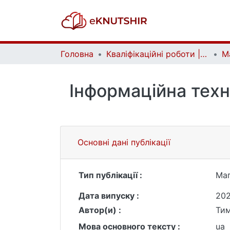
Головна
Кваліфікаційні роботи | Qualifying works
Інформаційна техн
Основні дані публікації
Тип публікації :
Маг
Дата випуску :
20
Автор(и) :
Ти
Мова основного тексту :
ua