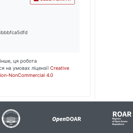
d4bbbfca5dfd
інше, ця робота
я на умовах ліцензії
Creative
ion-NonCommercial 4.0