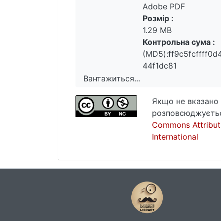
Adobe PDF
Розмір :
1.29 MB
Контрольна сума :
(MD5):ff9c5fcffff0
44f1dc81
Вантажиться...
Вантажиться...
Якщо не вказано 
розповсюджуєтьс
Commons Attribut
International