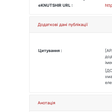
eKNUTSHIR URL :
htt
Додаткові дані публікації
Цитування :
[AP
дод
іме
[ДС
хма
еле
(да
Анотація