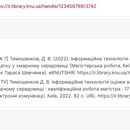
ps://ir.library.knu.ua/handle/123456789/3742
A 7] Тимошенков, Д. В. (2022). Інформаційна технологія
атку у хмарному середовищі [Магістерська робота, Киї
ні Тараса Шевченка]. eKNUTSHIR. https://ir.library.knu.u
ТУ] Тимошенков Д. В. Інформаційна технологія оцінки в
рному середовищі : кваліфікаційна робота магістра : 17
ктронні комунікації. Київ, 2022. 82 с. URL: https://ir.lib
та звернення: 25.07.2026).