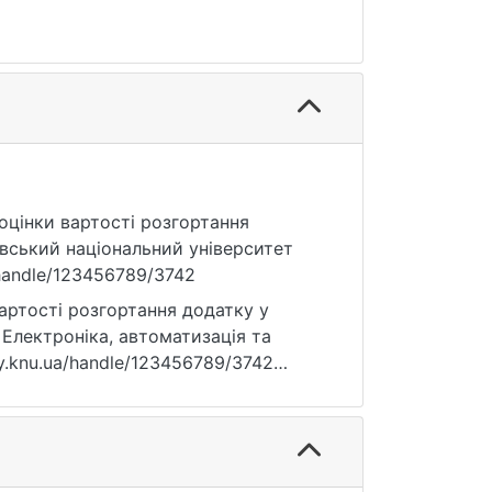
 оцінки вартості розгортання
вський національний університет
a/handle/123456789/3742
артості розгортання додатку у
 Електроніка, автоматизація та
rary.knu.ua/handle/123456789/3742