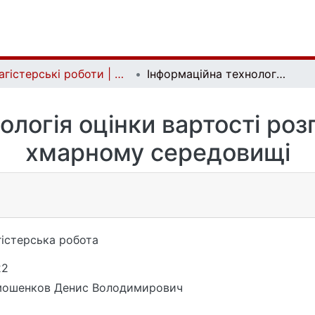
Магістерські роботи | Master's theses
Інформаційна технологія оцінки вартості розгортання додатку у хмарному середовищі
ологія оцінки вартості роз
хмарному середовищі
істерська робота
22
мошенков Денис Володимирович