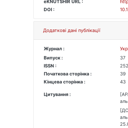
eKNUTSHIR URL :
htt
DOI :
10.
Додаткові дані публікації
Журнал :
Укр
Випуск :
37
ISSN :
25
Початкова сторінка :
39
Кінцева сторінка :
43
Цитування :
[AP
аль
[ДС
аль
25.