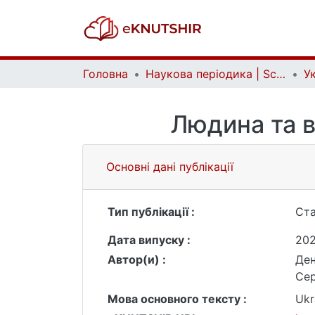
Головна
Наукова періодика | Scientific periodicals
Людина та в
Основні дані публікації
Тип публікації :
Ста
Дата випуску :
20
Автор(и) :
Де
Сер
Мова основного тексту :
Ukr