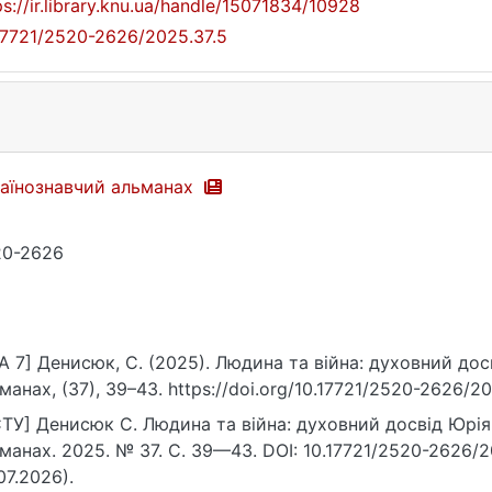
ps://ir.library.knu.ua/handle/15071834/10928
17721/2520-2626/2025.37.5
аїнознавчий альманах
20-2626
A 7] Денисюк, С. (2025). Людина та війна: духовний до
манах, (37), 39–43. https://doi.org/10.17721/2520-2626/20
ТУ] Денисюк С. Людина та війна: духовний досвід Юрія
манах. 2025. № 37. С. 39—43. DOI: 10.17721/2520-2626/2
07.2026).