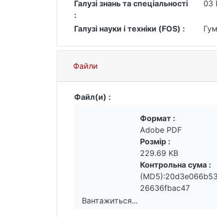
Галузі знань та спеціальності
03 
однією альтернативою для українськ
:
Української повстанської армії, чия
Галузі науки і техніки (FOS) :
Гум
Шевельов разом з іншими діячами ук
окупації та розглядав події 1939-19
Файли
Файл(и) :
Формат :
Adobe PDF
Розмір :
229.69 KB
Контрольна сума :
(MD5):20d3e066b5
26636fbac47
Вантажиться...
Вантажиться...