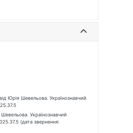
свід Юрія Шевельова. Українознавчий
25.37.5
 Шевельова. Українознавчий
025.37.5 (дата звернення: