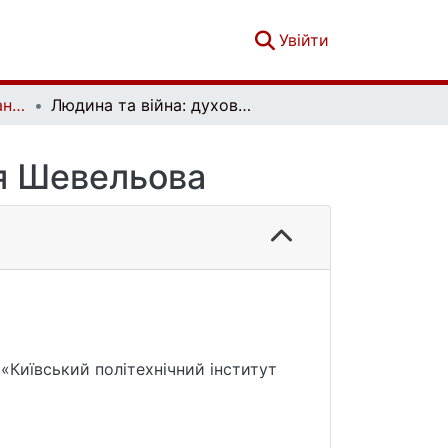
(current)
Увійти
Українознавчий альманах. Випуск 37
Людина та війна: духовний досвід Юрія Шевельова
ія Шевельова
«Київський політехнічний інститут