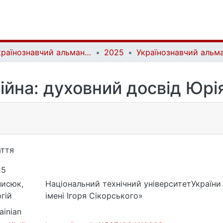
Українознавчий альманах | Almanac of Ukrainian Studies
2025
ійна: духовний досвід Юр
ття
25
нисюк,
Національний технічний університетУкраїни 
гій
імені Ігоря Сікорського»
ainian