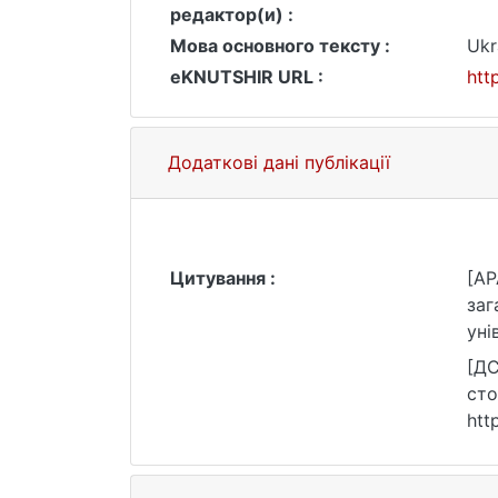
редактор(и) :
Мова основного тексту :
Ukr
eKNUTSHIR URL :
htt
Додаткові дані публікації
Цитування :
[AP
заг
уні
[ДС
сто
htt