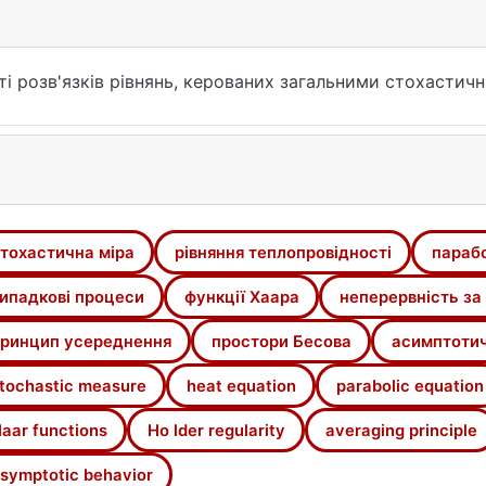
сті розв'язків рівнянь, керованих загальними стохастич
тохастична міра
рівняння теплопровідності
парабо
ипадкові процеси
функції Хаара
неперервність за
ринцип усереднення
простори Бесова
асимптотич
tochastic measure
heat equation
parabolic equation
aar functions
Ho lder regularity
averaging principle
symptotic behavior