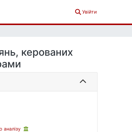
(current)
Увійти
нянь, керованих
рами
о аналізу