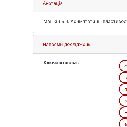
Анотація
Манікін Б. І. Асимптотичні властиво
Напрями досліджень
Ключові слова :
с
в
п
s
H
a