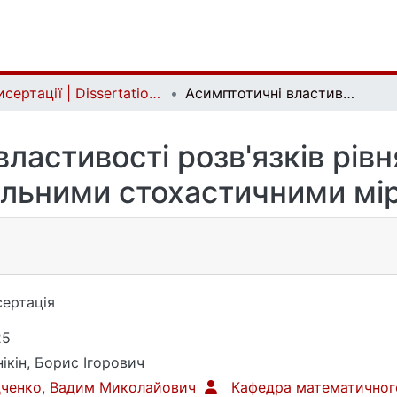
Дисертації | Dissertations
Асимптотичні властивості розв'язків рівнянь, керованих загальними стохастичними мірами
ластивості розв'язків рів
альними стохастичними мі
ертація
25
ікін, Борис Ігорович
дченко, Вадим Миколайович
Кафедра математичног