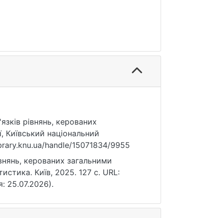
в'язків рівнянь, керованих
, Київський національний
ibrary.knu.ua/handle/15071834/9955
рівнянь, керованих загальними
истика. Київ, 2025. 127 с. URL:
я: 25.07.2026).