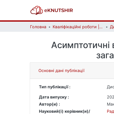
Головна
Кваліфікаційні роботи | Qualifying works
Асимптотичні в
заг
Основні дані публікації
Тип публікації :
Дис
Дата випуску :
20
Автор(и) :
Ман
Науковий(і) керівник(и)/
Ра