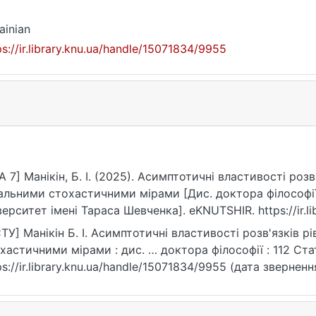
ainian
ps://ir.library.knu.ua/handle/15071834/9955
A 7] Манікін, Б. І. (2025). Асимптотичні властивості роз
альними стохастичними мірами [Дис. доктора філософії
верситет імені Тараса Шевченка]. eKNUTSHIR. https://ir.l
ТУ] Манікін Б. І. Асимптотичні властивості розв'язків 
хастичними мірами : дис. … доктора філософії : 112 Стат
ps://ir.library.knu.ua/handle/15071834/9955 (дата зверненн