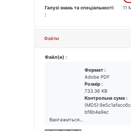
Галузі знань та спеціальності
11 
:
Файли
Файл(и) :
Формат :
Adobe PDF
Розмір :
733.36 KB
Контрольна сума :
(MD5):9e5c1afacc6c
bf8b4a9ec
Вантажиться...
Вантажиться...