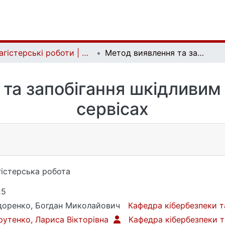
Магістерські роботи | Master's theses
Метод виявлення та запобігання шкідливим ботам у Java веб-сервісах
та запобігання шкідливим 
сервісах
істерська робота
25
оренко, Богдан Миколайович
Кафедра кібербезпеки т
утенко, Лариса Вікторівна
Кафедра кібербезпеки т