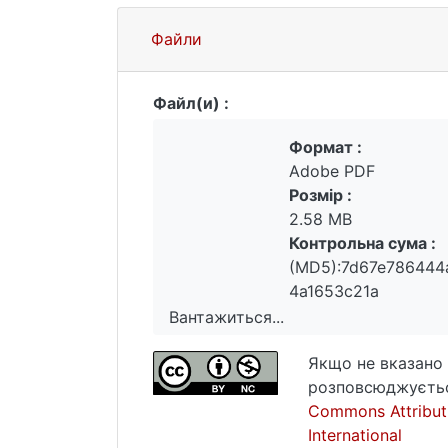
Файли
Файл(и) :
Формат :
Adobe PDF
Розмір :
2.58 MB
Контрольна сума :
(MD5):7d67e786444
4a1653c21a
Вантажиться...
Вантажиться...
Якщо не вказано 
розповсюджуєтьс
Commons Attribut
International