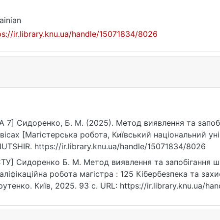
ainian
ps://ir.library.knu.ua/handle/15071834/8026
A 7] Сидоренко, Б. М. (2025). Метод виявлення та запо
вісах [Магістерська робота, Київський національний ун
UTSHIR. https://ir.library.knu.ua/handle/15071834/8026
ТУ] Сидоренко Б. М. Метод виявлення та запобігання ш
валіфікаційна робота магістра : 125 Кібербезпека та захис
утенко. Київ, 2025. 93 с. URL: https://ir.library.knu.ua/
07.2026).