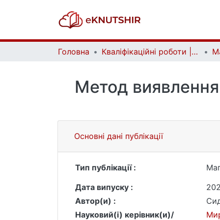
Головна
Кваліфікаційні роботи | Qualifying works
Метод виявлення 
Основні дані публікації
Тип публікації :
Маг
Дата випуску :
20
Автор(и) :
Сид
Науковий(і) керівник(и)/
Мир