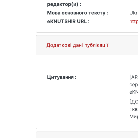
редактор(и) :
Мова основного тексту :
Ukr
eKNUTSHIR URL :
htt
Додаткові дані публікації
Цитування :
[AP
сер
eKN
[ДС
: к
Мир
25.