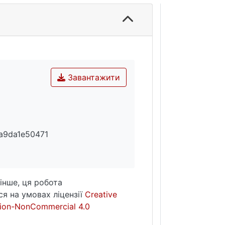
Завантажити
a9da1e50471
інше, ця робота
я на умовах ліцензії
Creative
ion-NonCommercial 4.0