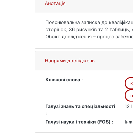
Анотація
Пояснювальна записка до кваліфікац
сторінок, 36 рисунків та 2 таблиць,
Об’єкт дослідження – процес забезпе
Мета роботи – розробка методу для 
Java.
Методи дослідження – аналіз HTTP-з
Напрями досліджень
CAPTCHA, алгоритми фільтрації трафі
У роботі досліджено сучасні загроз
методів виявлення ботів на основі з
Ключові слова :
к
інтерфейсом. Запропоновано комбіно
ранніх етапах. Наукова новизна: роз
п
поведінкові та евристичні механізми
Галузі знань та спеціальності
12 
Актуальність теми: Автоматизовані 
:
витоку даних, перевантаження систе
Галузі науки і техніки (FOS) :
Інж
новими типами загроз. Запропонован
механізмів аналізу та фільтрації на р