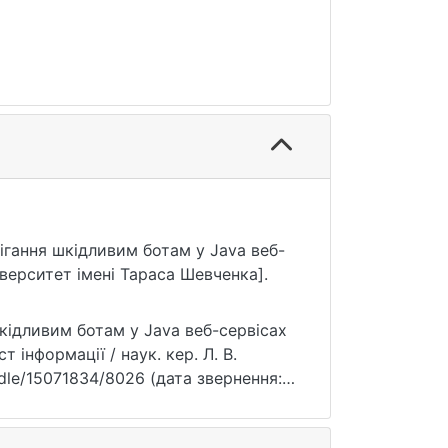
бігання шкідливим ботам у Java веб-
іверситет імені Тараса Шевченка].
кідливим ботам у Java веб-сервісах
т інформації / наук. кер. Л. В.
handle/15071834/8026 (дата звернення: