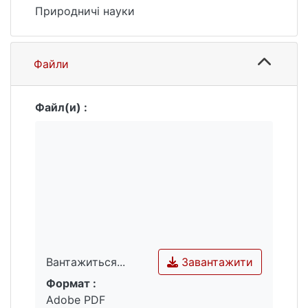
Природничі науки
Файли
Файл(и) :
Завантажити
Вантажиться...
Формат :
Вантажиться...
Adobe PDF