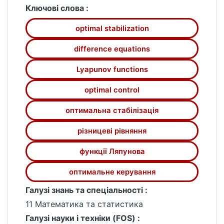
Ключові слова :
optimal stabilization
difference equations
Lyapunov functions
optimal control
оптимальна стабiлiзацiя
рiзницевi рiвняння
функцiї Ляпунова
оптимальне керування
Галузі знань та спеціальності :
11 Математика та статистика
Галузі науки і техніки (FOS) :