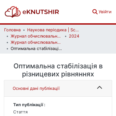
(c
Увійти
Головна
Наукова періодика | Scientific periodicals
Журнал обчислювальної та прикладної математики | Journal of Numerical and Applied Mathematics
2024
Журнал обчислювальної та прикладної математики. № 1
Оптимальна стабiлiзацiя в рiзницевих рiвняннях
Оптимальна стабiлiзацiя в
рiзницевих рiвняннях
Основні дані публікації
Тип публікації :
Стаття