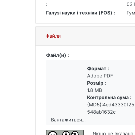
:
03 
Галузі науки і техніки (FOS) :
Гум
Файли
Файл(и) :
Формат :
Adobe PDF
Розмір :
1.8 MB
Контрольна сума :
(MD5):4ed43330f25
548ab1632c
Вантажиться...
Вантажиться...
Якщо не вказано 