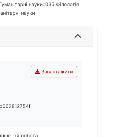
Гуманітарні науки::035 Філологія
анітарні науки
Завантажити
b062812754f
інше, ця робота