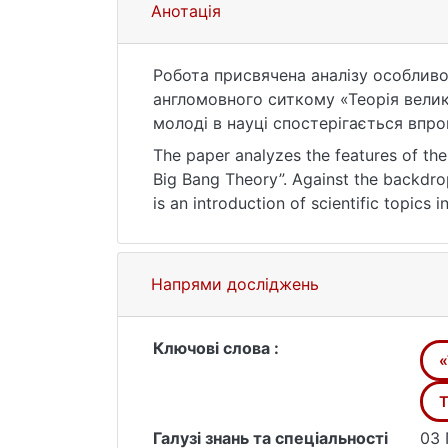
Анотація
Робота присвячена аналізу особливо
англомовного ситкому «Теорія велико
молоді в науці спостерігається впро
науковому дискурсу, включно з кіне
The paper analyzes the features of the
У процесі виконання дослідження бул
Big Bang Theory”. Against the backdrop
першого сезону серіалу «Теорія велик
is an introduction of scientific topics 
професійної наукової, так і повсякд
which accordingly requires a special a
продемонстрували тенденцію сучасн
In the course of the study, the main me
запозичень шляхом способу вибору с
Bang Theory” were identified, and the r
Напрями досліджень
бік інтернаціоналізації лексикону н
interpersonal communication of the ma
різних видів.
Ukrainian linguistics and translation 
equivalent that gives preference to wor
Ключові слова :
«
role of international communication usi
T
Галузі знань та спеціальності
03 