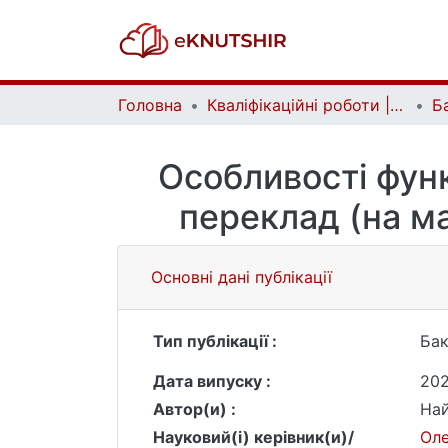
Головна
Кваліфікаційні роботи | Qualifying works
Особливості функ
переклад (на ма
Основні дані публікації
Тип публікації :
Бак
Дата випуску :
20
Автор(и) :
Най
Науковий(і) керівник(и)/
Оле