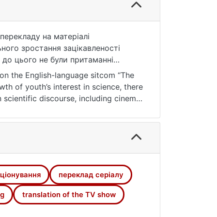
перекладу на матеріалі
ьного зростання зацікавленості
і до цього не були притаманні
у для виконання якісного перекладу.
d on the English-language sitcom “The
мінів, застосованих до перекладу
h of youth’s interest in science, there
функціонування в контексті як
 scientific discourse, including cinema,
ультати дослідження наочно
к у бік очищення мови від
tion of the first season of “The Big
 українського походження, так і в
th professional scientific and everyday
истанням способу транскрибування
rly demonstrate the tendency of modern
borrowings by choosing a direct
the lexicon as a result of the growing
ціонування
переклад серіалу
ng
translation of the TV show