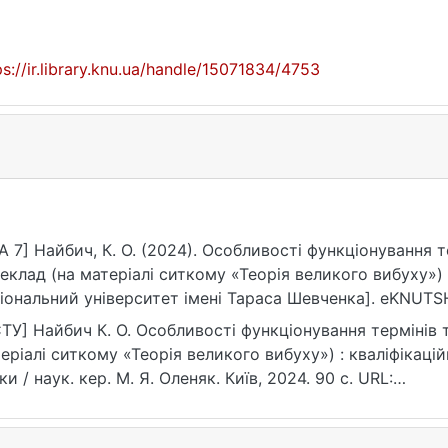
ps://ir.library.knu.ua/handle/15071834/4753
A 7] Найбич, К. О. (2024). Особливості функціонування 
еклад (на матеріалі ситкому «Теорія великого вибуху»)
іональний університет імені Тараса Шевченка]. eKNUTSH
ps://ir.library.knu.ua/handle/15071834/4753
ТУ] Найбич К. О. Особливості функціонування термінів 
еріалі ситкому «Теорія великого вибуху») : кваліфікацій
ки / наук. кер. М. Я. Оленяк. Київ, 2024. 90 с. URL:
ps://ir.library.knu.ua/handle/15071834/4753 (дата зверненн