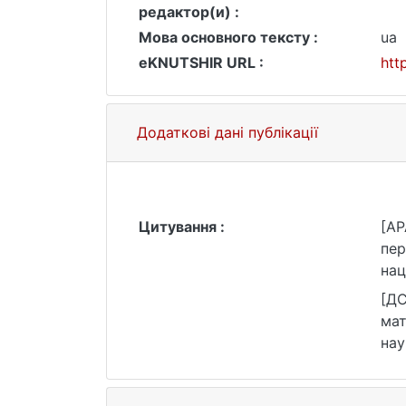
редактор(и) :
Мова основного тексту :
ua
eKNUTSHIR URL :
htt
Додаткові дані публікації
Цитування :
[AP
пер
нац
htt
[ДС
мат
нау
htt