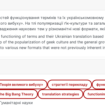
стей функціонування термінів та їх українськомовному 
го вибуху». На тлі популяризації ґік-культури та загал
вадження наукових тем у різноманітні нові формати, як
матографом, що відповідно потребує особливого підход
 functioning of terms and their Ukrainian translation base
о визначено основні способи та стратегії передачі тер
 of the popularization of geek culture and the general growt
ого вибуху», та проаналізовано роль термінології і її 
into various new formats that were not previously inherent in
енної міжособистісної комунікації головних героїв. Рез
pproach to perform a high-quality translation.
ого українського мовознавства та перекладознавства я
thods and strategies of conveying terms used in the transla
ловникового відповідника, який надає перевагу словам
ole of terminology and its functioning in the context of bo
а фоні зростання ролі міжнародної комунікації із викор
in characters was analyzed. The results of the study clea
studies both towards the purification of the language from 
ds of Ukrainian origin, and towards internationalization of 
Теорія великого вибуху»
стратегії перекладу
функ
ng various types of transcription.
he Big Bang Theory
translation strategies
functioni
Гуманітарні науки