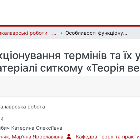
Бакалаврські роботи | Bachelor theses
Особливості функціонування термінів та їх українськомовний переклад (на матеріалі ситкому «Теорія великого вибуху»)
ціонування термінів та їх
теріалі ситкому «Теорія в
алаврська робота
24
бич Катерина Олексіївна
няк, Мар’яна Ярославівна
Кафедра теорії та практи