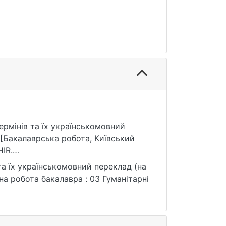
термінів та їх українськомовний
 [Бакалаврська робота, Київський
IR.
та їх українськомовний переклад (на
на робота бакалавра : 03 Гуманітарні
я: 25.07.2026).