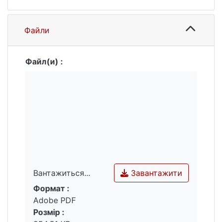
Файли
Файл(и) :
Завантажити
Вантажиться...
Формат :
Вантажиться...
Adobe PDF
Розмір :