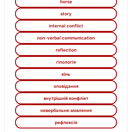
horse
story
internal conflict
non-verbal communication
reflection
гіпологія
кінь
оповідання
внутрішній конфлікт
невербальне мовлення
рефлексія