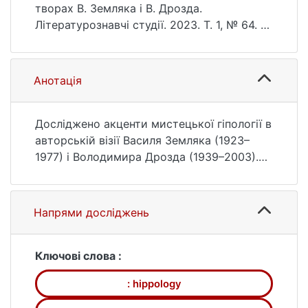
6346.1(64).124-136
творах В. Земляка і В. Дрозда.
Літературознавчі студії. 2023. Т. 1, № 64. С.
124—136. DOI: 10.17721/2520-
6346.1(64).124-136 (дата звернення:
25.07.2026).
Анотація
Досліджено акценти мистецької гіпології в
авторській візії Василя Земляка (1923–
1977) і Володимира Дрозда (1939–2003).
Проаналізовано твори письменників
("Тихоня", "Білий кінь Шептало", "Кінь
Шептало на молочарні"), з'ясовано
Напрями досліджень
формальні та змістові домінанти, які
визначають лейтмотив текстів, жанрову
специфіку, особливості викладу,
Ключові слова :
характеротворення і вибір художніх
: hippology
зображально-виражальних засобів,
простудійовано риси ідіостилю прозаїків.