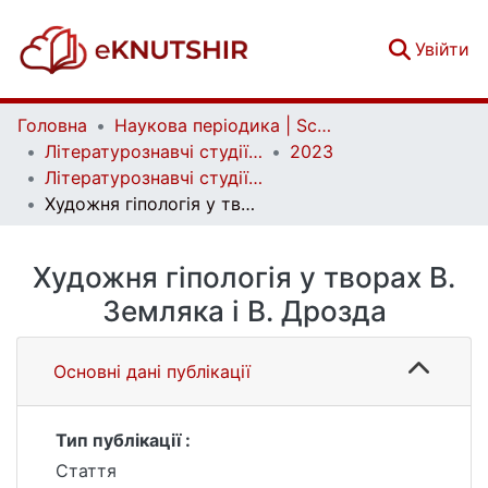
(c
Увійти
Головна
Наукова періодика | Scientific periodicals
Літературознавчі студії | Literary Studies
2023
Літературознавчі студії. Том 1. № 64
Художня гіпологія у творах В. Земляка і В. Дрозда
Художня гіпологія у творах В.
Земляка і В. Дрозда
Основні дані публікації
Тип публікації :
Стаття