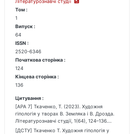
Літературознавчі студії
Том :
1
Випуск :
64
ISSN :
2520-6346
Початкова сторінка :
124
Кінцева сторінка :
136
Цитування :
[APA 7] Ткаченко, Т. (2023). Художня
гіпологія у творах В. Земляка і В. Дрозда.
Літературознавчі студії, 1(64), 124–136.
https://doi.org/10.17721/2520-
[ДСТУ] Ткаченко Т. Художня гіпологія у