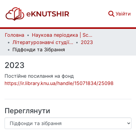
(c
Увійти
Головна
Наукова періодика | Scientific periodicals
Літературознавчі студії | Literary Studies
2023
Підфонди та Зібрання
2023
Постійне посилання на фонд
https://ir.library.knu.ua/handle/15071834/25098
Переглянути