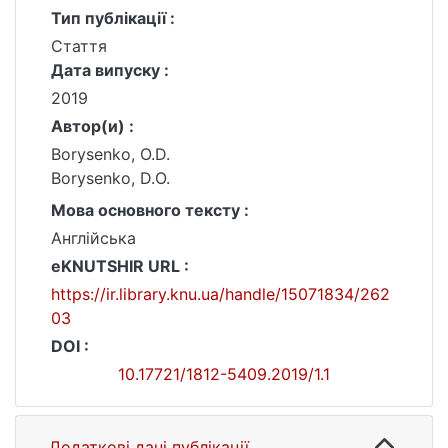
Тип публікації :
Стаття
Дата випуску :
2019
Автор(и) :
Borysenko, O.D.
Borysenko, D.O.
Мова основного тексту :
Англійська
eKNUTSHIR URL :
https://ir.library.knu.ua/handle/15071834/262
03
DOI :
10.17721/1812-5409.2019/1.1
Додаткові дані публікації