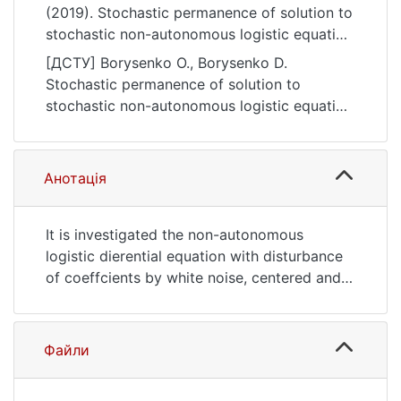
(2019). Stochastic permanence of solution to
stochastic non-autonomous logistic equation
with jumps. Bulletin of Taras Shevchenko
[ДСТУ] Borysenko O., Borysenko D.
National University of Kyiv. Physics and
Stochastic permanence of solution to
Mathematics, (1), 10–13.
stochastic non-autonomous logistic equation
https://doi.org/10.17721/1812-5409.2019/1.1
with jumps. Bulletin of Taras Shevchenko
National University of Kyiv. Physics and
Mathematics. 2019. no. 1. P. 10—13. DOI:
Анотація
10.17721/1812-5409.2019/1.1 (date of access:
25.07.2026).
It is investigated the non-autonomous
logistic dierential equation with disturbance
of coeffcients by white noise, centered and
non-centered Poisson noises. The coeffcients
of equation are locally Lipschitz continuous
but do not satisfy the linear growth
Файли
condition. This equation describes the
dynamics of population in the Verhulst model