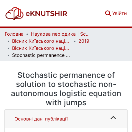
(c
Увійти
Головна
Наукова періодика | Scientific periodicals
Вісник Київського національного університету імені Тараса Шевченка. Фізико-математичні науки | Bulletin of Taras Shevchenko National University of Kyiv. Series: Physics and Mathematics
2019
Вісник Київського національного університету імені Тараса Шевченка. Фізико-математичні науки. № 1
Stochastic permanence of solution to stochastic non-autonomous logistic equation with jumps
Stochastic permanence of
solution to stochastic non-
autonomous logistic equation
with jumps
Основні дані публікації