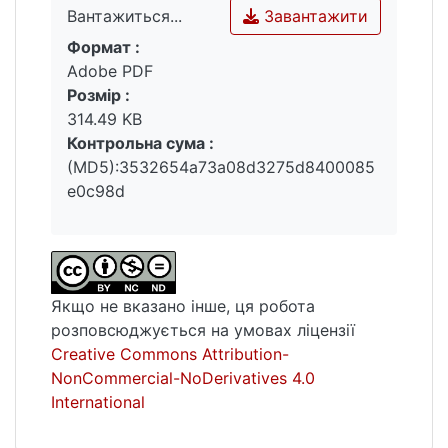
Завантажити
Вантажиться...
Формат :
Вантажиться...
Adobe PDF
Розмір :
314.49 KB
Контрольна сума :
(MD5):3532654a73a08d3275d8400085
e0c98d
Якщо не вказано інше, ця робота
розповсюджується на умовах ліцензії
Creative Commons Attribution-
NonCommercial-NoDerivatives 4.0
International