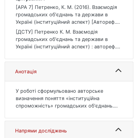
[APA 7] Петренко, К. М. (2016). Взаємодія
громадських об'єднань та держави в
Україні (інституційний аспект) [Автореф.
дис. канд. політ. наук, Київський
[ДСТУ] Петренко К. М. Взаємодія
національний університет імені Тараса
громадських об'єднань та держави в
Шевченка]. eKNUTSHIR.
Україні (інституційний аспект) : автореф.
https://ir.library.knu.ua/handle/123456789/25
дис. … канд. політ. наук : 05 Соціальні та
85
поведінкові науки. Київ, 2016. 21 с. URL:
https://ir.library.knu.ua/handle/123456789/25
Анотація
85 (дата звернення: 25.07.2026).
У роботі сформульовано авторське
визначення поняття «інституційна
спроможність» громадських об'єднань.
Виокремлено та описано п’ять світових
моделей взаємодії громадських об’єднань
та держави: ліберальна, корпоративна,
Напрями досліджень
скандинавська, середземноморська та