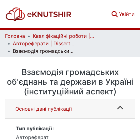
(c
Увійти
Головна
Кваліфікаційні роботи | Qualifying works
Автореферати | Dissertation abstract
Взаємодія громадських об'єднань та держави в Україні (інституційний аспект)
Взаємодія громадських
об'єднань та держави в Україні
(інституційний аспект)
Основні дані публікації
Тип публікації :
Автореферат