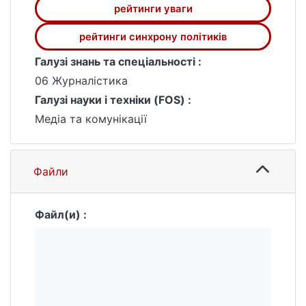
кандидатів П.Порошенка, Ю.Тимошенка,
рейтинги уваги
О.Ляшка, О.Вілкула, Ю.Бойка. Канали
помітно сегментовані за своїми
рейтинги синхрону політиків
політичними преференціями, неухильно
Галузі знань та спеціальності :
додержуються власних стратегій виборчої
06 Журналістика
кампанії.
Галузі науки і техніки (FOS) :
Медіа та комунікації
Файли
Файл(и) :