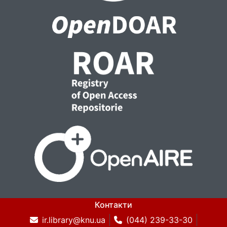
Контакти
ir.library@knu.ua
(044) 239-33-30