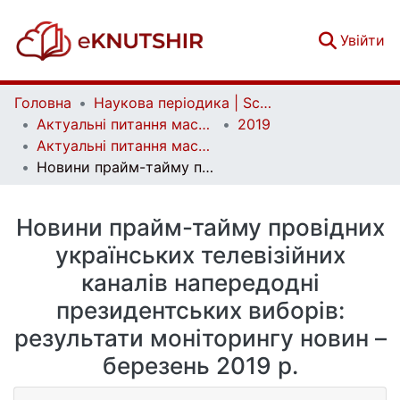
(c
Увійти
Головна
Наукова періодика | Scientific periodicals
Актуальні питання масової комунікації | Current Issues of Mass Communication
2019
Актуальні питання масової комунікації. Випуск 25
Новини прайм-тайму провідних українських телевізійних каналів напередодні президентських виборів: результати моніторингу новин – березень 2019 р.
Новини прайм-тайму провідних
українських телевізійних
каналів напередодні
президентських виборів:
результати моніторингу новин –
березень 2019 р.