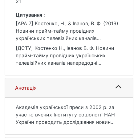
21
Цитування :
[APA 7] Костенко, Н., & Іванов, В. Ф. (2019).
Новини прайм-тайму провідних
українських телевізійних каналів
напередодні президентських виборів:
[ДСТУ] Костенко Н., Іванов В. Ф. Новини
результати моніторингу новин – березень
прайм-тайму провідних українських
2019 р. Актуальні питання масової
телевізійних каналів напередодні
комунікації, (25), 8–21.
президентських виборів: результати
https://doi.org/10.17721/2312-
моніторингу новин – березень 2019 р.
5160.2019.25.08-21
Актуальні питання масової комунікації.
Анотація
2019. № 25. С. 8—21. DOI: 10.17721/2312-
5160.2019.25.08-21 (дата звернення:
26.07.2026).
Академія української преси з 2002 р. за
участю вчених Інституту соціології НАН
України проводить дослідження новин
прайм-тайму провідних українських
телеканалів. Моніторинг проводиться