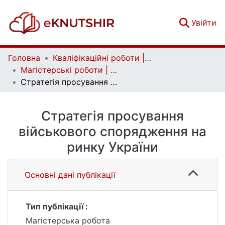
(c
Увійти
Головна
Кваліфікаційні роботи | Qualifying works
Магістерські роботи | Master's theses
Стратегія просування військового спорядження на ринку України
Стратегія просування
військового спорядження на
ринку України
Основні дані публікації
Тип публікації :
Магістерська робота