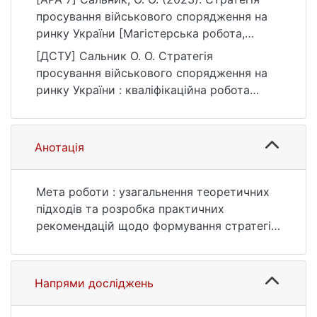
просування військового спорядження на
ринку України [Магістерська робота,
Київський національний університет імені
[ДСТУ] Сальник О. О. Стратегія
Тараса Шевченка]. eKNUTSHIR.
просування військового спорядження на
https://ir.library.knu.ua/handle/123456789/60
ринку України : кваліфікаційна робота
28
магістра : 07 Управління та
адміністрування. Київ, 2023. 80 с. URL:
https://ir.library.knu.ua/handle/123456789/60
Анотація
28 (дата звернення: 25.07.2026).
Мета роботи : узагальнення теоретичних
підходів та розробка практичних
рекомендацій щодо формування стратегії
просування українського виробника
військового спорядження на ринку
України.
Напрями досліджень
В результаті дослідження було
удосконалено визначення поняття