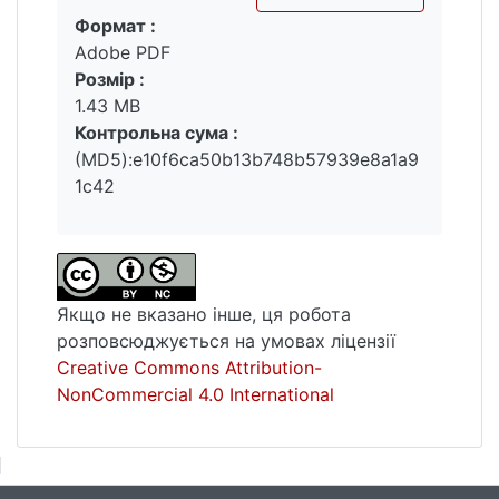
Формат :
просування виробника воєнного
Вантажиться...
Adobe PDF
спорядження на ринку України.
Розмір :
1.43 MB
Контрольна сума :
(MD5):e10f6ca50b13b748b57939e8a1a9
1c42
Якщо не вказано інше, ця робота
розповсюджується на умовах ліцензії
Creative Commons Attribution-
NonCommercial 4.0 International