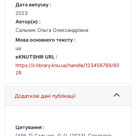
Дата випуску :
2023
Автор(и) :
Сальник Ольга Олександрівна
Мова основного тексту :
ua
eKNUTSHIR URL :
https://ir.library.knu.ua/handle/123456789/60
28
Додаткові дані публікації
Цитування :
[APA 7] Сальник, О. О. (2023). Стратегія