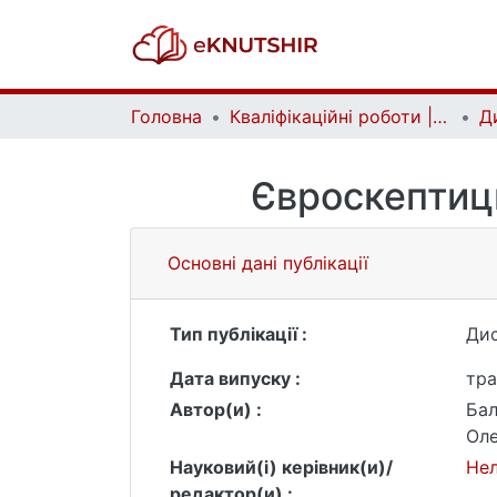
Головна
Кваліфікаційні роботи | Qualifying works
Євроскептици
Основні дані публікації
Тип публікації :
Дис
Дата випуску :
тра
Автор(и) :
Бал
Оле
Науковий(і) керівник(и)/
Нел
редактор(и) :