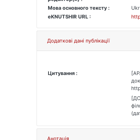
Мова основного тексту :
Ukr
eKNUTSHIR URL :
htt
Додаткові дані публікації
Цитування :
[AP
док
htt
[ДС
філ
(да
Анотація