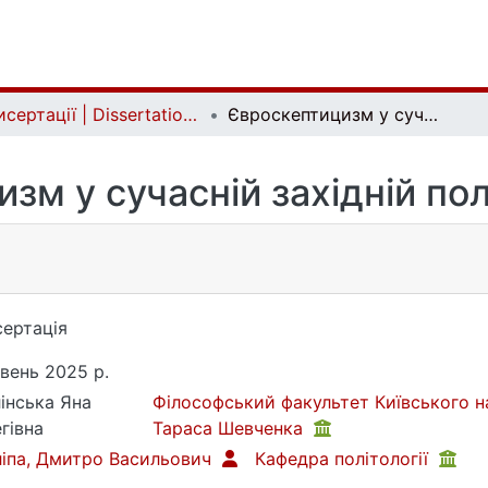
Дисертації | Dissertations
Євроскептицизм у сучасній західній політичній думці
зм у сучасній західній пол
ертація
вень 2025 р.
інська Яна
Філософський факультет Київського на
гівна
Тараса Шевченка
іпа, Дмитро Васильович
Кафедра політології