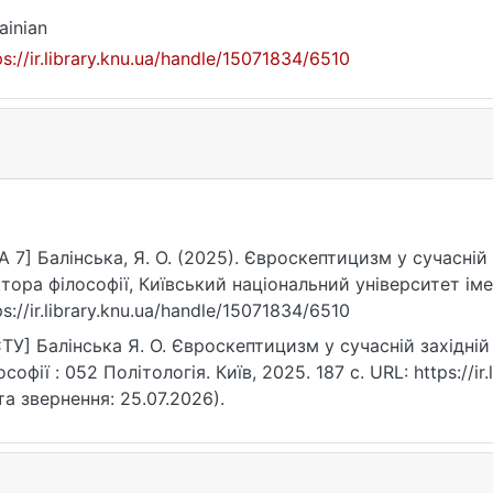
ainian
ps://ir.library.knu.ua/handle/15071834/6510
A 7] Балінська, Я. О. (2025). Євроскептицизм у сучасній 
тора філософії, Київський національний університет ім
ps://ir.library.knu.ua/handle/15071834/6510
ТУ] Балінська Я. О. Євроскептицизм у сучасній західній
ософії : 052 Політологія. Київ, 2025. 187 с. URL: https://i
та звернення: 25.07.2026).