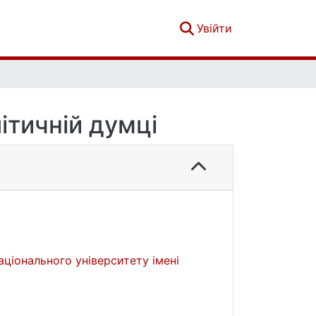
(current)
Увійти
ітичній думці
ціонального університету імені