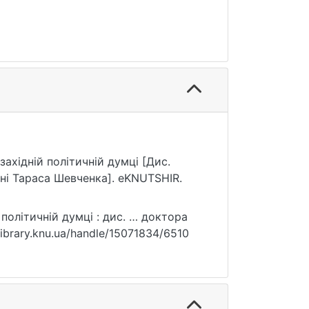
західній політичній думці [Дис.
ені Тараса Шевченка]. eKNUTSHIR.
 політичній думці : дис. … доктора
r.library.knu.ua/handle/15071834/6510